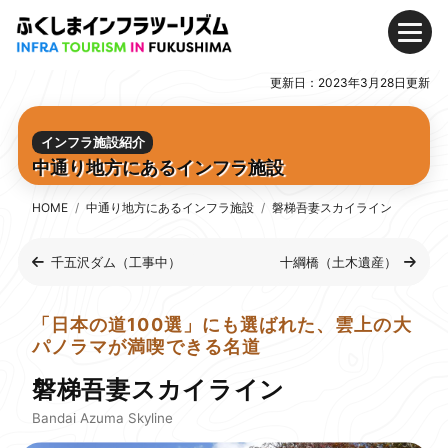
メ
Skip
Skip
ニ
to
to
更新日：2023年3月28日更新
ュ
Content
Main
モデルコース
ー
(Press
Navigation
Enter)
(Press
浜通り地方のインフラおすすめモデルコース
インフラ施設紹介
Enter)
中通り地方にあるインフラ施設
中通り地方のインフラおすすめモデルコース
会津地方のインフラおすすめモデルコース
HOME
中通り地方にあるインフラ施設
磐梯吾妻スカイライン
インフラ施設紹介
千五沢ダム（工事中）
十綱橋（土木遺産）
浜通り地方にあるインフラ施設
中通り地方にあるインフラ施設
「日本の道100選」にも選ばれた、雲上の大
パノラマが満喫できる名道
会津地方にあるインフラ施設
磐梯吾妻スカイライン
デジタルパンフレット
Bandai Azuma Skyline
家族で思いっきり楽しめる!