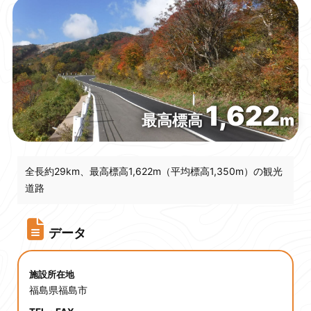
行こうよ
ふくしまインフラツーリズム
1,622
最高標高
m
全長約29km、最高標高1,622m（平均標高1,350m）の観光
道路
データ
施設所在地
福島県福島市