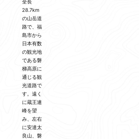
全長
28.7km
の山岳道
路で、福
島市から
日本有数
の観光地
である磐
梯高原に
通じる観
光道路で
す。遠く
に蔵王連
峰を望
み、左右
に安達太
良山、磐