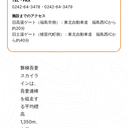
TEL・FAX
0242-64-3478・0242-64-3479
施設までのアクセス
旧高湯ゲート（福島市側）：東北自動車道 福島西ICから
約20分
旧土湯ゲート（猪苗代町側）：東北自動車道 福島西ICか
ら約40分
磐梯吾妻
スカイラ
インは、
吾妻連峰
を縦走す
る平均標
高
1,350ⅿ、