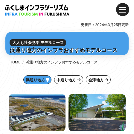
メ
Skip
Skip
ニ
to
to
更新日：2024年3月25日更新
ュ
Content
Main
モデルコース
ー
(Press
Navigation
Enter)
(Press
浜通り地方のインフラおすすめモデルコース
大人も社会見学 モデルコース
Enter)
浜通り地方のインフラおすすめモデルコース
中通り地方のインフラおすすめモデルコース
会津地方のインフラおすすめモデルコース
HOME
浜通り地方のインフラおすすめモデルコース
インフラ施設紹介
浜通り地方
中通り地方
会津地方
浜通り地方にあるインフラ施設
中通り地方にあるインフラ施設
会津地方にあるインフラ施設
デジタルパンフレット
家族で思いっきり楽しめる!