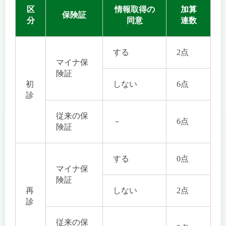
区
情報取得の
加算
保険証
分
同意
連数
する
2点
マイナ保
険証
初
しない
6点
診
従来の保
－
6点
険証
する
0点
マイナ保
険証
再
しない
2点
診
従来の保