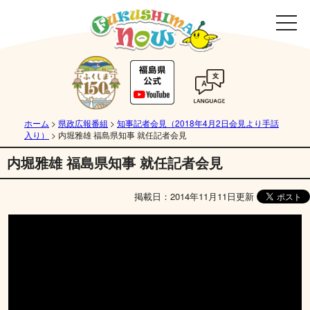
ホーム
>
県政広報番組
>
知事記者会見（2018年4月2日会見より手話
入り）
>
内堀雅雄 福島県知事 就任記者会見
内堀雅雄 福島県知事 就任記者会見
掲載日：2014年11月11日更新