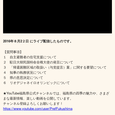
2016年８月2２日 にライブ配信したものです。
【質問事項】
１ 自主避難者の住宅支援について
２ 駐日大韓民国特命全権大使の発言について
３ 「帰還困難区域の取扱い（与党提言）案」に関する要望について
４ 知事の執務状況について
５ 県の意思決定について
６ リオデジャネイロオリンピックについて
★YouTube福島県公式チャンネルでは、福島県の四季の魅力や、さまざ
まな最新情報、楽しい動画を公開しています。
チャンネル登録よろしくお願いします！
https://www.youtube.com/user/PrefFukushima