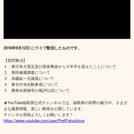
2016年9月12日 にライブ配信したものです。
【質問事項】
１ 東日本大震災及び原発事故から５年半を迎えたことについて
２ 県民健康調査について
３ 加藤紘一元議員について
４ 東北中央自動車道について
５ 農林水産物等の風評払拭について
★YouTube福島県公式チャンネルでは、福島県の四季の魅力や、さまざ
まな最新情報、楽しい動画を公開しています。
チャンネル登録よろしくお願いします！
https://www.youtube.com/user/PrefFukushima