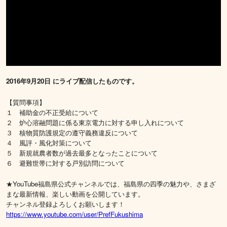
2016年9月20日 にライブ配信したものです。
【質問事項】
１ 補助金の不正受給について
２ 炉心溶融問題に係る東京電力に対する申し入れについて
３ 核物質防護規定の遵守義務違反について
４ 風評・風化対策について
５ 新規就農者数が過去最多となったことについて
６ 避難世帯に対する戸別訪問について
★YouTube福島県公式チャンネルでは、福島県の四季の魅力や、さまざ
まな最新情報、楽しい動画を公開しています。
チャンネル登録よろしくお願いします！
https://www.youtube.com/user/PrefFukushima