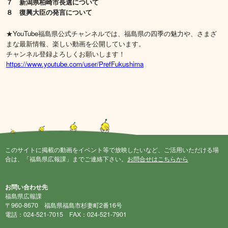
７ 新潟県柏崎市長選について
８ 復興大臣の発言について
★YouTube福島県公式チャンネルでは、福島県の四季の魅力や、さまざ
まな最新情報、楽しい動画を公開しています。
チャンネル登録よろしくお願いします！
https://www.youtube.com/user/PrefFukushima
このサイトに掲載の動画をイベント等で放映したいなど、ご活用いただける場
合は、「福島県広報課」までご連絡下さい。
お問合せはこちらから
お問い合わせ先
福島県広報課
〒960-8670 福島県福島市杉妻町2番16号
電話：024-521-7015 FAX：024-521-7901