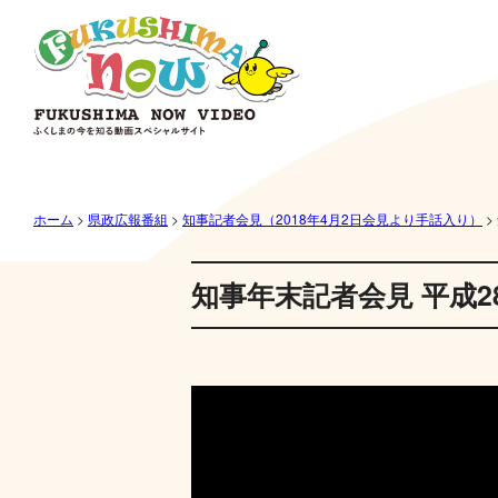
ホーム
>
県政広報番組
>
知事記者会見（2018年4月2日会見より手話入り）
>
知事年末記者会見 平成2