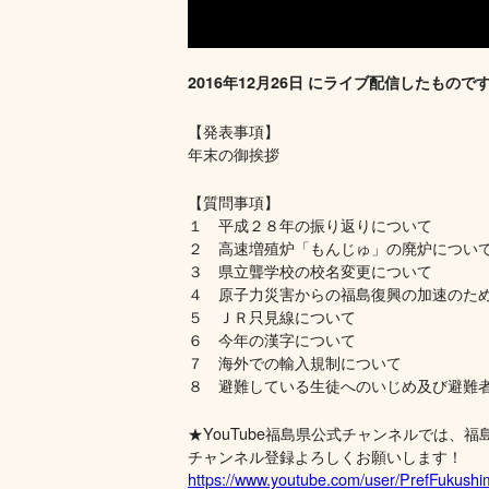
2016年12月26日 にライブ配信したもので
【発表事項】
年末の御挨拶
【質問事項】
１ 平成２８年の振り返りについて
２ 高速増殖炉「もんじゅ」の廃炉につい
３ 県立聾学校の校名変更について
４ 原子力災害からの福島復興の加速のた
５ ＪＲ只見線について
６ 今年の漢字について
７ 海外での輸入規制について
８ 避難している生徒へのいじめ及び避難
★YouTube福島県公式チャンネルでは
チャンネル登録よろしくお願いします！
https://www.youtube.com/user/PrefFukush