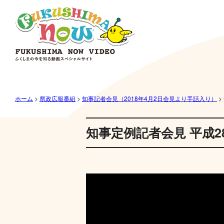
ホーム
>
県政広報番組
>
知事記者会見（2018年4月2日会見より手話入り）
>
知事定例記者会見 平成2