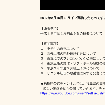
2017年2月15日 にライブ配信したものです
【発表事項】
平成２８年度２月補正予算の概要について
【質問事項】
１ 中学生の自死について
２ 除去土壌の県外最終処分について
３ 仮置場でのフレコンバック破損につい
４ 東京五輪の野球・ソフトボール競技の
５ 平成２８年度２月補正予算について
６ リクシル社長の放射能に関する発言に
★福島県公式チャンネルでは、福島県の四
楽しい動画を続々公開していきます。チャ
https://www.youtube.com/user/PrefFukush