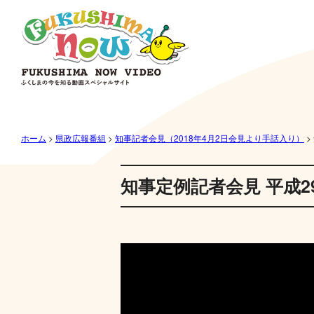
ホーム
>
県政広報番組
>
知事記者会見（2018年4月2日会見より手話入り）
>
知事定例記者会見 平成2