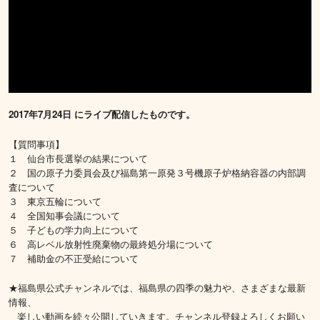
2017年7月24日 にライブ配信したものです。
【質問事項】
１ 仙台市長選挙の結果について
２ 国の原子力委員会及び福島第一原発３号機原子炉格納容器の内部調
査について
３ 東京五輪について
４ 全国知事会議について
５ 子どもの学力向上について
６ 高レベル放射性廃棄物の最終処分場について
７ 補助金の不正受給について
★福島県公式チャンネルでは、福島県の四季の魅力や、さまざまな最新
情報、
楽しい動画を続々公開していきます。チャンネル登録よろしくお願い