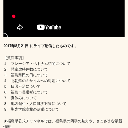
2017年8月21日 にライブ配信したものです。
【質問事項】
１ マレーシア・ベトナム訪問について
２ 児童虐待件数について
３ 福島県民の日について
４ 北朝鮮のミサイルへの対応について
５ 日照不足について
６ 福島市長選挙について
７ 夏休みについて
８ 地方創生・人口減少対策について
９ 聖光学院高校の活躍について
★福島県公式チャンネルでは、福島県の四季の魅力や、さまざまな最新
情報、