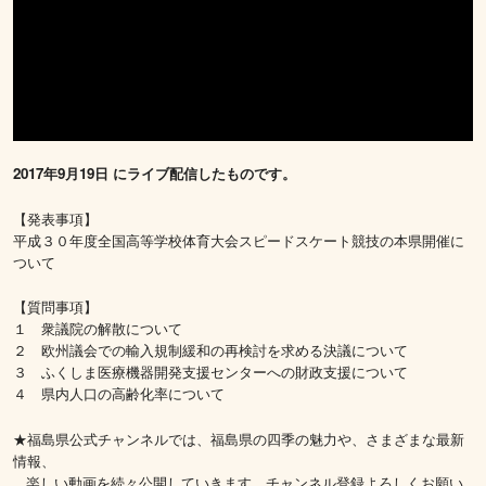
2017年9月19日 にライブ配信したものです。
【発表事項】
平成３０年度全国高等学校体育大会スピードスケート競技の本県開催に
ついて
【質問事項】
１ 衆議院の解散について
２ 欧州議会での輸入規制緩和の再検討を求める決議について
３ ふくしま医療機器開発支援センターへの財政支援について
４ 県内人口の高齢化率について
★福島県公式チャンネルでは、福島県の四季の魅力や、さまざまな最新
情報、
楽しい動画を続々公開していきます。チャンネル登録よろしくお願い