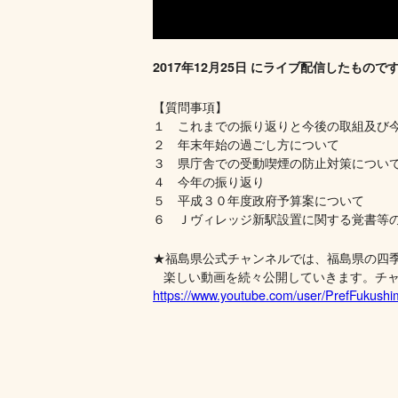
2017年12月25日 にライブ配信したもので
【質問事項】
１ これまでの振り返りと今後の取組及び
２ 年末年始の過ごし方について
３ 県庁舎での受動喫煙の防止対策につい
４ 今年の振り返り
５ 平成３０年度政府予算案について
６ Ｊヴィレッジ新駅設置に関する覚書等
★福島県公式チャンネルでは、福島県の四
楽しい動画を続々公開していきます。チャ
https://www.youtube.com/user/PrefFukush