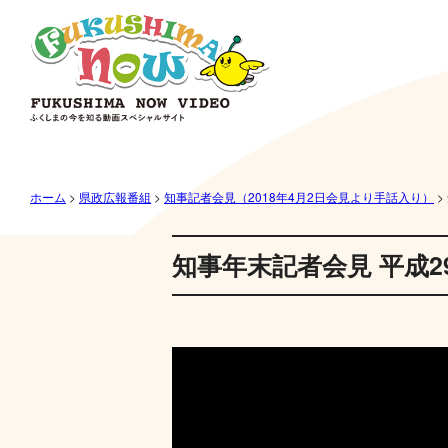
ホーム
>
県政広報番組
>
知事記者会見（2018年4月2日会見より手話入り）
>
知事年末記者会見 平成2