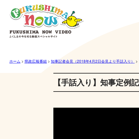
ホーム
>
県政広報番組
>
知事記者会見（2018年4月2日会見より手話入り）
>
【手話入り】知事定例記者