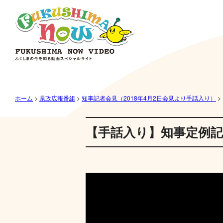
ホーム
>
県政広報番組
>
知事記者会見（2018年4月2日会見より手話入り）
>
【手話入り】知事定例記者