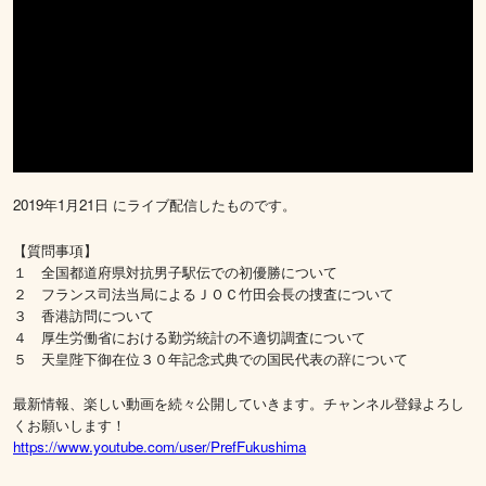
2019年1月21日 にライブ配信したものです。
【質問事項】
１ 全国都道府県対抗男子駅伝での初優勝について
２ フランス司法当局によるＪＯＣ竹田会長の捜査について
３ 香港訪問について
４ 厚生労働省における勤労統計の不適切調査について
５ 天皇陛下御在位３０年記念式典での国民代表の辞について
最新情報、楽しい動画を続々公開していきます。チャンネル登録よろし
くお願いします！
https://www.youtube.com/user/PrefFukushima