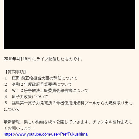
2019年4月15日 にライブ配信したものです。
【質問事項】
１ 桜田 前五輪担当大臣の辞任について
２ 令和２年度政府予算要望について
３ ＷＴＯ紛争解決上級委員会報告書について
４ 原子力政策について
５ 福島第一原子力発電所３号機使用済燃料プールからの燃料取り出し
について
最新情報、楽しい動画を続々公開していきます。チャンネル登録よろし
くお願いします！
https://www.youtube.com/user/PrefFukushima