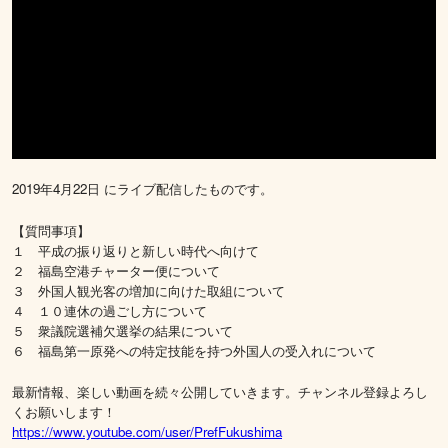
2019年4月22日 にライブ配信したものです。
【質問事項】
１ 平成の振り返りと新しい時代へ向けて
２ 福島空港チャーター便について
３ 外国人観光客の増加に向けた取組について
４ １０連休の過ごし方について
５ 衆議院選補欠選挙の結果について
６ 福島第一原発への特定技能を持つ外国人の受入れについて
最新情報、楽しい動画を続々公開していきます。チャンネル登録よろし
くお願いします！
https://www.youtube.com/user/PrefFukushima