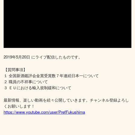
2019年5月20日 にライブ配信したものです。
【質問事項】
１ 全国新酒鑑評会金賞受賞数７年連続日本一について
２ 職員の不祥事について
３ ＥＵにおける輸入規制緩和について
最新情報、楽しい動画を続々公開していきます。チャンネル登録よろし
くお願いします！
https://www.youtube.com/user/PrefFukushima