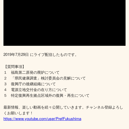
2019年7月29日 にライブ配信したものです。
【質問事項】
１ 福島第二原発の廃炉について
２ 「県民健康調査」検討委員会の見解について
３ 復興庁の後継組織について
４ 電源立地交付金の在り方について
５ 特定復興再生拠点区域外の復興・再生について
最新情報、楽しい動画を続々公開していきます。チャンネル登録よろし
くお願いします！
https://www.youtube.com/user/PrefFukushima