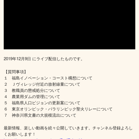
2019年12月9日 にライブ配信したものです。
【質問事項】
１ 福島イノベーション・コースト構想について
２ Ｊヴィレッジ付近の放射線量について
３ 教職員の懲戒処分について
４ 農業用ダムの管理について
５ 福島県人口ビジョンの更新案について
６ 東京オリンピック・パラリンピック聖火リレーについて
７ 神奈川県文書の大規模流出について
最新情報、楽しい動画を続々公開していきます。チャンネル登録よろし
くお願いします！