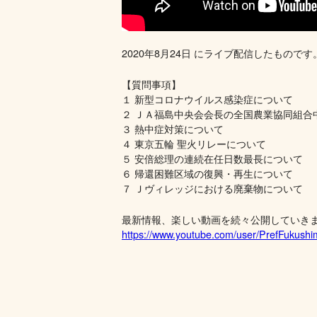
2020年8月24日 にライブ配信したものです
【質問事項】
１ 新型コロナウイルス感染症について
２ ＪＡ福島中央会会長の全国農業協同組合
３ 熱中症対策について
４ 東京五輪 聖火リレーについて
５ 安倍総理の連続在任日数最長について
６ 帰還困難区域の復興・再生について
７ Ｊヴィレッジにおける廃棄物について
最新情報、楽しい動画を続々公開していき
https://www.youtube.com/user/PrefFukush