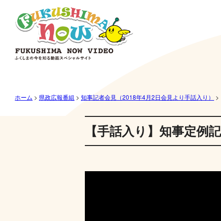
ホーム
>
県政広報番組
>
知事記者会見（2018年4月2日会見より手話入り）
>
【手話入り】知事定例記者