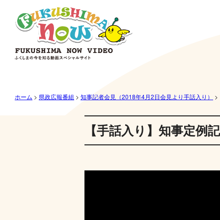
ホーム
>
県政広報番組
>
知事記者会見（2018年4月2日会見より手話入り）
>
【手話入り】知事定例記