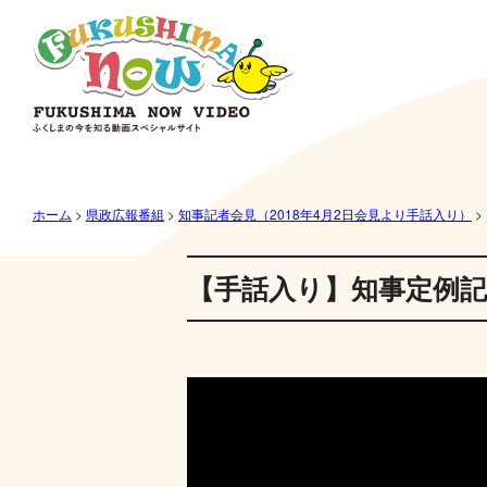
ホーム
>
県政広報番組
>
知事記者会見（2018年4月2日会見より手話入り）
>
【手話入り】知事定例記