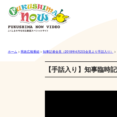
ホーム
>
県政広報番組
>
知事記者会見（2018年4月2日会見より手話入り）
>
【手話入り】知事臨時記者