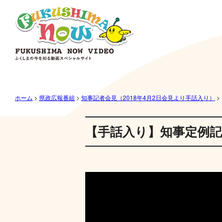
ホーム
>
県政広報番組
>
知事記者会見（2018年4月2日会見より手話入り）
>
【手話入り】知事定例記