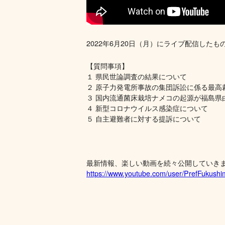
2022年6月20日（月）にライブ配信したも
【質問事項】
１ 県民世論調査の結果について
２ 原子力発電所事故の集団訴訟に係る最高
３ 国内流通菌床栽培ナメコの起源が福島県
４ 新型コロナウイルス感染症について
５ 自主避難者に対する提訴について
最新情報、楽しい動画を続々公開していき
https://www.youtube.com/user/PrefFukush