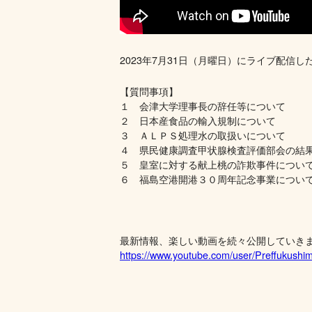
2023年7月31日（月曜日）にライブ配信し
【質問事項】
１ 会津大学理事長の辞任等について
２ 日本産食品の輸入規制について
３ ＡＬＰＳ処理水の取扱いについて
４ 県民健康調査甲状腺検査評価部会の結
５ 皇室に対する献上桃の詐欺事件につい
６ 福島空港開港３０周年記念事業につい
最新情報、楽しい動画を続々公開していき
https://www.youtube.com/user/Preffukushi