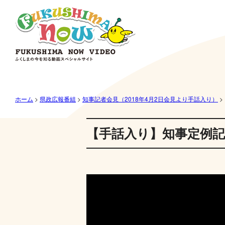
ホーム
>
県政広報番組
>
知事記者会見（2018年4月2日会見より手話入り）
>
【手話入り】知事定例記