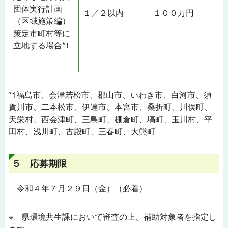
団体実行計画
１／２以内
１００万円
（区域施策編）
企業・団体の
みなさんへ
策定市町村等に
立地する場合*1
学校関係者の
みなさんへ
*1福島市、会津若松市、郡山市、いわき市、白河市、須
賀川市、二本松市、伊達市、本宮市、桑折町、川俣町、
天栄村、西会津町、三島町、棚倉町、塙町、玉川村、平
田村、浅川町、古殿町、三春町、大熊町
５ 応募期限
令和４年７月２９日（金）（必着）
※ 県環境共生課において審査の上、補助対象者を指定し