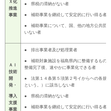
Ｘ化
● 県税の滞納がない者
推進
● 補助事業を継続して安定的に行い得る者
事業
● 補助事業について、国、他の地方公共団
いない者
● 排出事業者及び処理業者
● 補助対象施設を福島県内に整備するもの
ＡＩ
整備完了後、速やかに事業化できる者
技術
開
● 法第１４条第５項第２号イからヘの各規
発・
という。）に該当しない者
導入
● 県税の滞納がない者
支援
● 補助事業を継続して安定的に行い得る者
事業