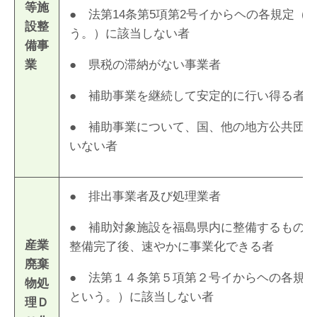
等施
● 法第14条第5項第2号イからヘの各規定（
設整
う。）に該当しない者
備事
業
● 県税の滞納がない事業者
● 補助事業を継続して安定的に行い得る者
● 補助事業について、国、他の地方公共団
いない者
● 排出事業者及び処理業者
● 補助対象施設を福島県内に整備するもの
産業
整備完了後、速やかに事業化できる者
廃棄
● 法第１４条第５項第２号イからヘの各規
物処
という。）に該当しない者
理Ｄ