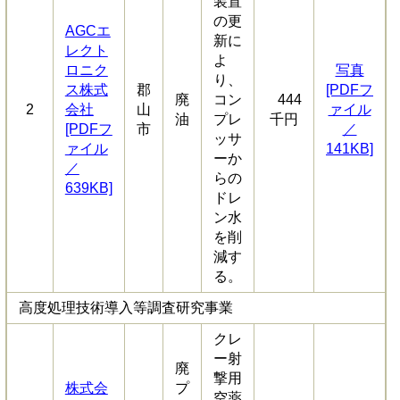
装置
の更
AGCエ
新に
レクト
よ
ロニク
写真
り、
ス株式
郡
[PDFフ
廃
コン
444
2
会社
山
ァイル
油
プレ
千円
[PDFフ
市
／
ッサ
ァイル
141KB]
ーか
／
らの
639KB]
ドレ
ン水
を削
減す
る。
高度処理技術導入等調査研究事業
クレ
ー射
廃
撃用
株式会
プ
空薬