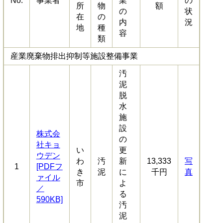
No.
事業者
業
の
所
物
額
の
状
在
の
内
況
地
種
容
類
産業廃棄物排出抑制等施設整備事業
汚
泥
脱
水
施
設
株式会
の
社キョ
い
更
ウデン
わ
汚
新
13,333
写
1
[PDFフ
き
泥
に
千円
真
ァイル
市
よ
／
る
590KB]
汚
泥