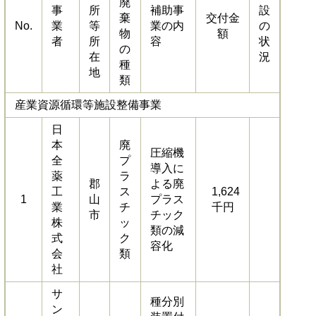
廃
事
所
補助事
設
棄
交付金
No.
業
等
業の内
の
物
額
者
所
容
状
の
在
況
種
地
類
産業資源循環等施設整備事業
日
本
廃
圧縮機
全
プ
導入に
薬
ラ
郡
よる廃
工
ス
1,624
1
山
プラス
業
チ
千円
市
チック
株
ッ
類の減
式
ク
容化
会
類
社
サ
種分別
ン