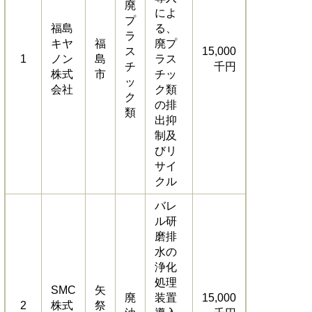
廃
によ
プ
福島
る、
ラ
キヤ
福
廃プ
ス
15,000
1
ノン
島
ラス
チ
千円
株式
市
チッ
ッ
会社
ク類
ク
の排
類
出抑
制及
びリ
サイ
クル
バレ
ル研
磨排
水の
浄化
処理
SMC
矢
廃
装置
15,000
2
株式
祭