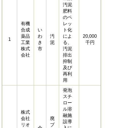
汚泥
肥料
のペ
有機
レッ
合成
い
ト化
薬品
わ
汚
によ
20,000
1
工業
き
泥
る、
千円
株式
市
汚泥
会社
排出
抑制
及び
再利
用
発泡
スチ
ロー
ル溶
株式
融施
会社
廃
設導
リオ
プ
会
入に