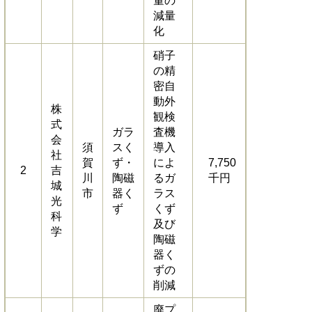
量の
減量
化
硝子
の精
密自
動外
株
観検
式
ガラ
査機
会
須
スく
導入
社
賀
ず・
によ
7,750
2
吉
川
陶磁
るガ
千円
城
市
器く
ラス
光
ず
くず
科
及び
学
陶磁
器く
ずの
削減
廃プ