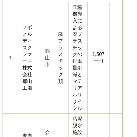
圧縮
機導
入に
​ノボ
よる
ノル
廃
廃プ
ディ
プ
ラス
スク
ラ
チッ
郡
ファ
ス
クの
1,507
1
山
ーマ
チ
排出
千円
市
株式
ッ
量削
会社
ク
減と
郡山
類
マテ
工場
リア
ルリ
サイ
クル
汚泥
脱水
会
施設
末廣