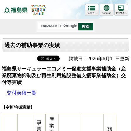
福島県
過去の補助事業の実績
掲載日：2026年6月11日更新
福島県サーキュラーエコノミー促進支援事業補助金（産
業廃棄物抑制及び再生利用施設整備支援事業補助金）交
付等実績
交付実績一覧
【令和7年度実績】
産
事
業
業
施