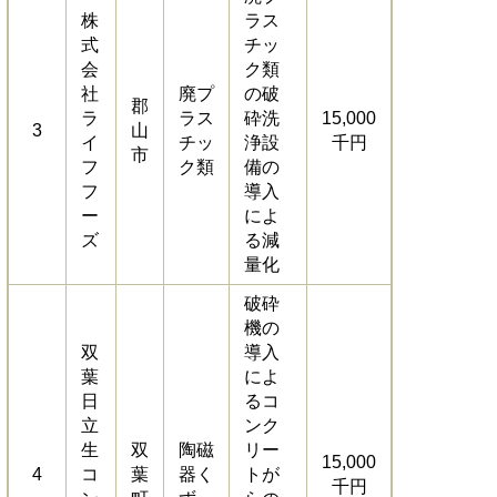
株
ラス
式
チッ
会
ク類
社
廃プ
の破
郡
ラ
ラス
砕洗
15,000
3
山
イ
チッ
浄設
千円
市
フ
ク類
備の
フ
導入
ー
によ
ズ
る減
量化
破砕
機の
双
導入
葉
によ
日
るコ
立
ンク
生
双
陶磁
リー
15,000
4
コ
葉
器く
トが
千円