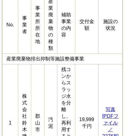
産
事
業
業
廃
補助
事
所
棄
事業
交付金
施設の
No.
業
所
物
の内
額
状況
者
在
の
容
地
種
類
産業廃棄物排出抑制等施設整備事業
残コ
ンか
らス
ラッ
株
ジ水
式
を分
会
離
写真
社
郡
し、
[PDFフ
汚
19,999
1
鈴
山
再利
ァイル
泥
千円
木
市
用す
／