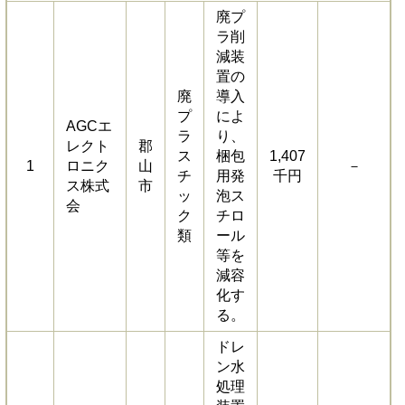
廃プ
ラ削
減装
置の
廃
導入
プ
によ
AGCエ
ラ
り、
レクト
郡
ス
梱包
1,407
1
ロニク
山
－
チ
用発
千円
ス株式
市
ッ
泡ス
会
ク
チロ
類
ール
等を
減容
化す
る。
ドレ
ン水
処理