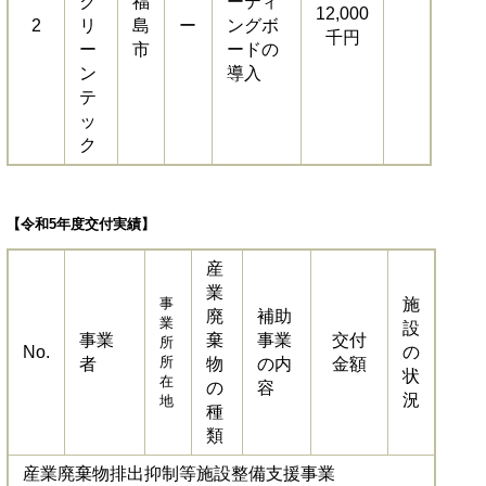
ク
福
ーティ
12,000
2
リ
島
ー
ングボ
千円
ー
市
ードの
ン
導入
テ
ッ
ク
【令和5年度交付実績】
産
業
事
施
廃
補助
業
設
事業
棄
事業
交付
所
No.
の
所
者
物
の内
金額
状
在
の
容
況
地
種
類
産業廃棄物排出抑制等施設整備支援事業