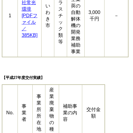
社常光
ラ
い
莢の
環境
ス
わ
自動
3,000
1
[PDFフ
チ
－
き
解体
千円
ァイル
ッ
市
機の
／
ク
開発
385KB]
類
業務
等
補助
事業
【平成27年度交付実績】
産
事
業
業
廃
事
補助事
所
棄
交付金
No.
業
業の内
所
物
額
者
容
在
の
地
種