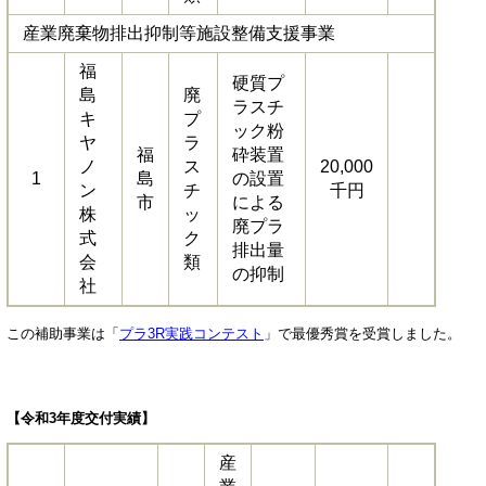
産業廃棄物排出抑制等施設整備支援事業
​​福
硬質プ
島
廃
ラスチ
キ
プ
ック粉
ヤ
ラ
福
砕装置
ノ
ス
20,000
1
島
の設置
ン
チ
千円
市
による
株
ッ
廃プラ
式
ク
排出量
会
類
の抑制
社
この補助事業は「
プラ3R実践コンテスト
」で最優秀賞を受賞しました。
【令和3年度交付実績】
産