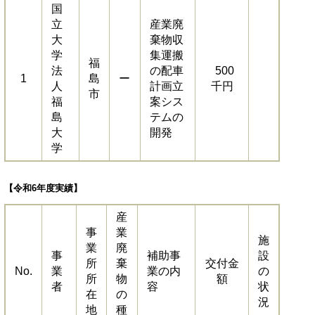
国
立
産業廃
大
棄物収
学
集運搬
福
法
の配車
500
1
島
ー
人
計画立
千円
市
福
案シス
島
テムの
大
開発
学
【令和6年度実績】
産
事
業
施
業
廃
事
補助事
設
所
棄
交付金
No.
業
業の内
の
所
物
額
者
容
状
在
の
況
地
種