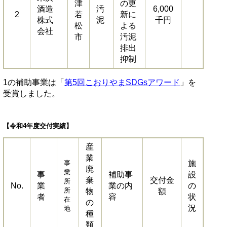
津
の更
酒造
汚
6,000
2
若
新に
株式
泥
千円
松
よる
会社
市
汚泥
排出
抑制
1の補助事業は「
第5回こおりやまSDGsアワード
」を
受賞しました。
【令和4年度交付実績】
産
業
事
施
廃
業
事
補助事
設
棄
交付金
所
No.
業
業の内
の
所
物
額
者
容
状
在
の
況
地
種
類