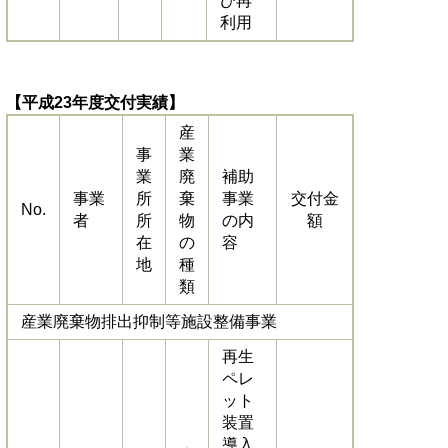
び再
利用
【平成23年度交付実績】
産
事
業
業
廃
補助
事業
所
棄
事業
交付金
No.
者
所
物
の内
額
在
の
容
地
種
類
産業廃棄物排出抑制等施設整備事業
再生
ペレ
ット
装置
導入