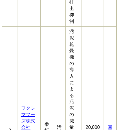
排
出
抑
制
汚
泥
乾
燥
機
の
導
入
に
よ
る
汚
フクシ
泥
マフー
の
ズ株式
減
桑
会社
汚
量
20,000
写