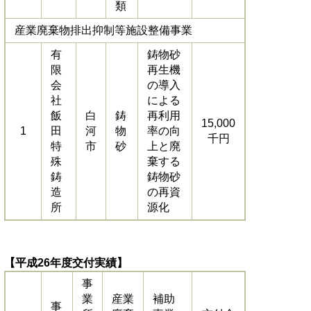
類
産業廃棄物排出抑制等施設整備事業
有
鋳物砂
限
再生機
会
の導入
社
による
飯
白
鋳
再利用
15,000
1
田
河
物
率の向
千円
特
市
砂
上と廃
殊
棄する
鋳
鋳物砂
造
の再資
所
源化
【平成26年度交付実績】
事
業
産業
補助
事