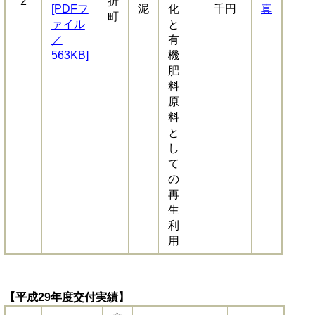
2
折
[PDFフ
泥
化
千円
真
町
ァイル
と
／
有
563KB]
機
肥
料
原
料
と
し
て
の
再
生
利
用
【平成29年度交付実績】