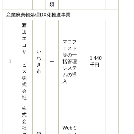
類
産業廃棄物処理DX化推進事業
渡
辺
エ
マニフ
コ
ェスト
サ
い
等の一
ー
わ
1,440
1
ー
括管理
ビ
き
千円
システ
ス
市
ムの導
株
入
式
会
社
株
式
会
社
Webミ