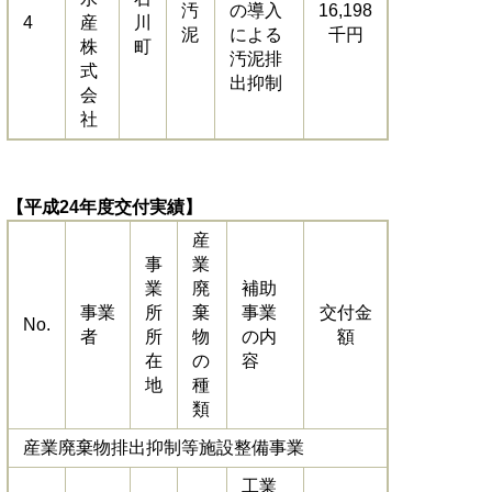
汚
の導入
16,198
4
産
川
泥
による
千円
株
町
汚泥排
式
出抑制
会
社
【平成24年度交付実績】
産
事
業
業
廃
補助
事業
所
棄
事業
交付金
No.
者
所
物
の内
額
在
の
容
地
種
類
産業廃棄物排出抑制等施設整備事業
工業