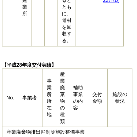
建
ると
227KB]
業
とも
所
に、
骨材
を回
収す
る。
【平成28年度交付実績】
産
事
業
業
廃
補助
所
棄
事業
交付
施設の
No.
事業者
所
物
の内
金額
状況
在
の
容
地
種
類
産業廃棄物排出抑制等施設整備事業