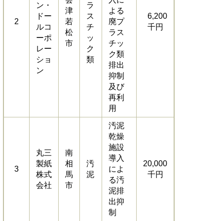
ン・
ラ
津
よる
ドー
ス
6,200
2
若
廃プ
ルコ
チ
千円
松
ラス
ーポ
ッ
市
チッ
レー
ク
ク類
ショ
類
排出
ン
抑制
及び
再利
用
汚泥
乾燥
施設
丸三
南
導入
製紙
相
汚
20,000
3
によ
株式
馬
泥
千円
る汚
会社
市
泥排
出抑
制