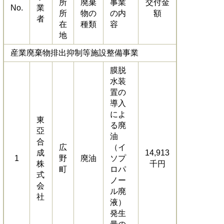
所
廃棄
事業
交付金
No.
業
所
物の
の内
額
者
在
種類
容
地
産業廃棄物排出抑制等施設整備事業
膜脱
水装
置の
導入
によ
東
る廃
亞
油
合
広
（イ
成
14,913
1
野
廃油
ソプ
株
千円
町
ロパ
式
ノー
会
ル廃
社
液）
発生