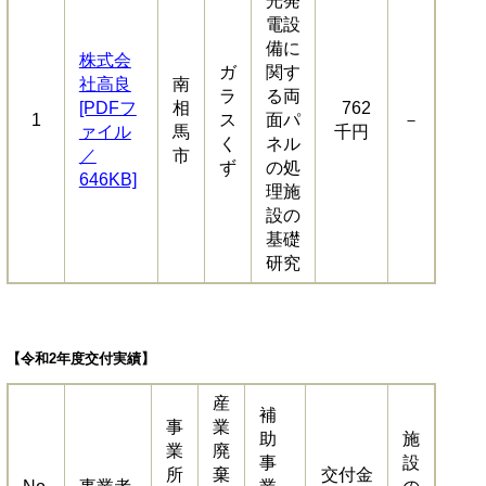
光発
電設
備に
株式会
ガ
関す
社高良
​南
ラ
る両
[PDFフ
相
762
1
ス
面パ
－
ァイル
馬
千円
く
ネル
／
市
ず
の処
646KB]
理施
設の
基礎
研究
【令和2年度交付実績】
産
補
事
業
助
施
業
廃
事
設
所
棄
交付金