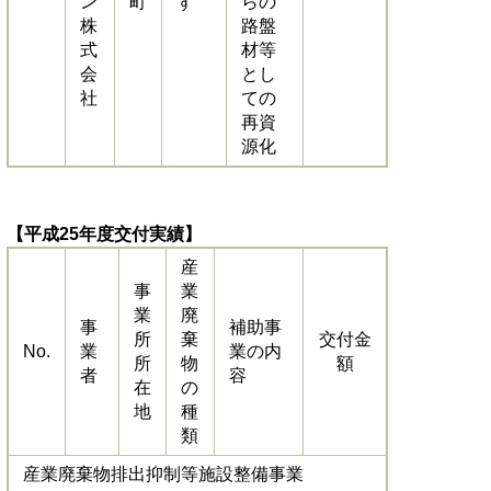
ン
町
ず
らの
株
路盤
式
材等
会
とし
社
ての
再資
源化
【平成25年度交付実績】
産
事
業
業
廃
事
補助事
所
棄
交付金
No.
業
業の内
所
物
額
者
容
在
の
地
種
類
産業廃棄物排出抑制等施設整備事業