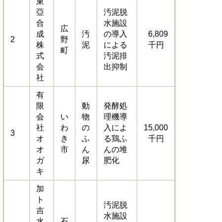
東
亞
汚泥脱
合
水施設
広
成
汚
の導入
6,809
2
野
株
泥
による
千円
町
式
汚泥排
会
出抑制
社
有
限
動
発酵処
会
い
物
理機導
社
わ
の
入によ
15,000
3
オ
き
ふ
る鶏ふ
千円
オ
市
ん
んの堆
ガ
尿
肥化
キ
加
ト
汚泥脱
吉
水施設
水
石