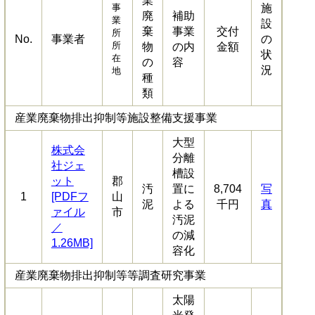
業
事
施
廃
補助
業
設
棄
事業
交付
所
No.
事業者
の
所
物
の内
金額
状
在
の
容
況
地
種
類
産業廃棄物排出抑制等施設整備支援事業
大型
株式会
分離
社ジェ
槽設
ット
郡
汚
置に
8,704
写
1
[PDFフ
山
泥
よる
千円
真
ァイル
市
汚泥
／
の減
1.26MB]
容化
​産業廃棄物排出抑制等等調査研究事業
太陽