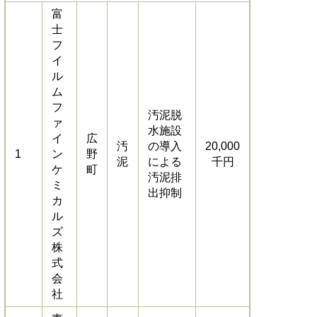
富
士
フ
イ
ル
ム
フ
汚泥脱
ァ
水施設
イ
広
汚
の導入
20,000
1
ン
野
泥
による
千円
ケ
町
汚泥排
ミ
出抑制
カ
ル
ズ
株
式
会
社