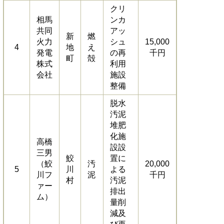
クリ
相馬
ンカ
共同
アッ
新
燃
火力
シュ
15,000
4
地
え
発電
の再
千円
町
殻
株式
利用
会社
施設
整備
脱水
汚泥
堆肥
化施
高橋
設設
三男
鮫
置に
（鮫
汚
20,000
5
川
よる
川フ
泥
千円
村
汚泥
ァー
排出
ム）
量削
減及