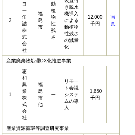
装置付
ヨ
動
き脱水
ー
植
福
機導入
缶
物
12,000
写
2
島
による
詰
性
千円
真
市
動植物
株
残
性残さ
式
さ
の減量
会
化
社
産業廃棄物処理DX化推進事業
恵
和
リモー
興
福
ト会議
業
島
1,650
1
ー
システ
株
市
千円
ムの導
式
他
入
会
社
産業資源循環等調査研究事業