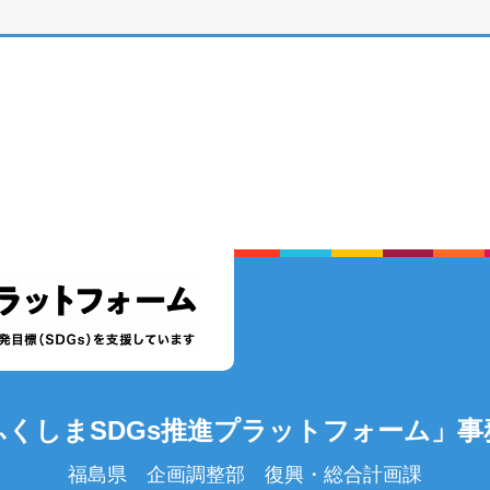
ふくしまSDGs推進プラットフォーム」事
福島県 企画調整部 復興・総合計画課