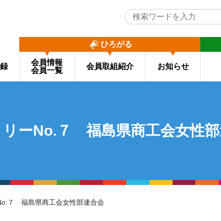
ひろがる
会員情報
録
会員取組紹介
お知らせ
会員一覧
リーNo.７ 福島県商工会女性
No.７ 福島県商工会女性部連合会