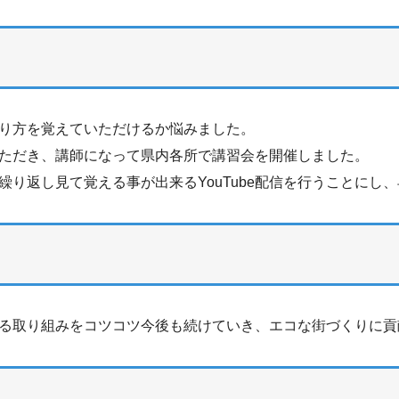
り方を覚えていただけるか悩みました。
ただき、講師になって県内各所で講習会を開催しました。
り返し見て覚える事が出来るYouTube配信を行うことにし
る取り組みをコツコツ今後も続けていき、エコな街づくりに貢