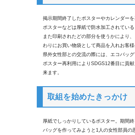
掲示期間終了したポスターやカレンダーを
ポスターなどは厚紙で防水加工されている
また印刷されたどの部分を使うかにより、
わりにお買い物袋として商品を入れお客様
県外女性部との交流の際には、エコバッグ
ポスター再利用によりSDGS12番目に貢
来ます。
取組を始めたきっかけ
厚紙でしっかりしているポスター。期間終
バッグを作ってみようと1人の女性部員の