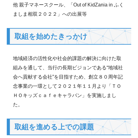
他 親子マネースクール、「Out of KidZania in ふく
ましま相双２０２２」への出展等
取組を始めたきっかけ
地域経済の活性化や社会的課題の解決に向けた取
組みを通して、当行の長期ビジョンである“地域社
会へ貢献する会社”を目指すため、創立８０周年記
念事業の一環として２０２１年１１月より「ＴＯ
ＨＯキッズｃａｆｅキャラバン」を実施しまし
た。
取組を進める上での課題