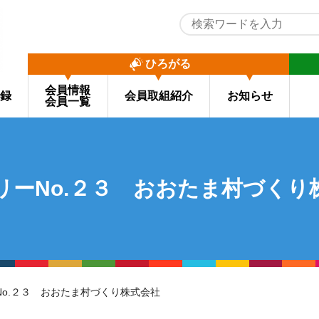
ひろがる
会員情報
録
会員取組紹介
お知らせ
会員一覧
リーNo.２３ おおたま村づくり
No.２３ おおたま村づくり株式会社