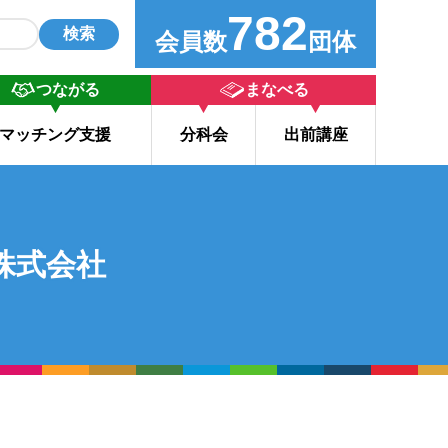
782
検索
会員数
団体
つながる
まなべる
マッチング支援
分科会
出前講座
株式会社