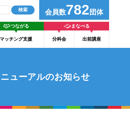
782
検索
会員数
団体
つながる
まなべる
マッチング支援
分科会
出前講座
リニューアルのお知らせ