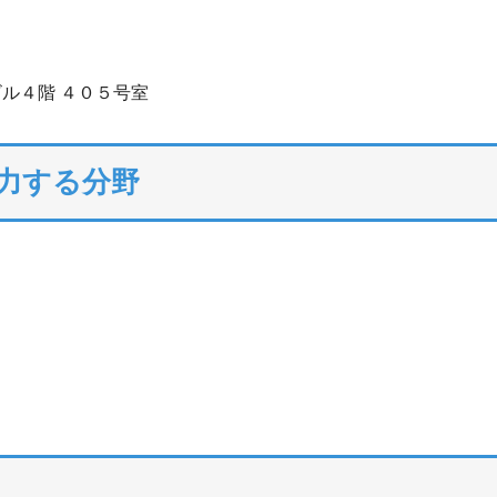
ル４階 ４０５号室
注力する分野