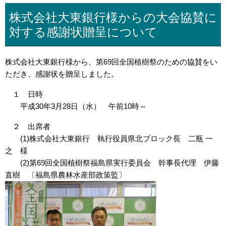
株式会社大東銀行様からの大会協賛に
対する感謝状贈呈について
株式会社大東銀行様から、第69回全国植樹祭のための協賛をい
ただき、感謝状を贈呈しました。
１ 日時
平成30年3月28日（水） 午前10時～
２ 出席者
(1)株式会社大東銀行 執行役員県北ブロック長 二瓶 一
之 様
(2)第69回全国植樹祭福島県実行委員会 幹事長代理 伊藤
直樹 〔福島県農林水産部政策監〕