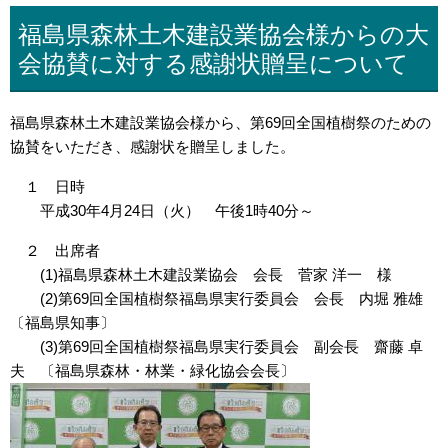
福島県森林土木建設業協会様からの大
会協賛に対する感謝状贈呈について
福島県森林土木建設業協会様から、第69回全国植樹祭のための
協賛をいただき、感謝状を贈呈しました。
１ 日時
平成30年4月24日（火） 午後1時40分～
２ 出席者
(1)福島県森林土木建設業協会 会長 菅家 洋一 様
(2)第69回全国植樹祭福島県実行委員会 会長 内堀 雅雄
〔福島県知事〕
(3)第69回全国植樹祭福島県実行委員会 副会長 齋藤 卓
夫 〔福島県森林・林業・緑化協会会長〕