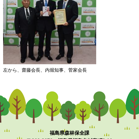
左から、齋藤会長、内堀知事、菅家会長
福島県森林保全課