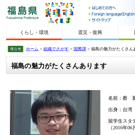
福島県
くらし・環境
震災・復興
ホーム
>
組織でさがす
>
国際課
> 福島の魅力がたくさん
福島の魅力がたくさんあります
名前：蔡
出身：台湾
留学生スタ
（2016年0