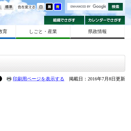
の大きさ
色を変える
組織でさがす
カ
教育
しごと・産業
県政情報
印刷用ページを表示する
掲載日：2016年7月8日更新