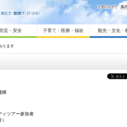
文字
はじめての方へ
Foreign language
サイトマップ
防災・安全
子育て・医療・福祉
観光・文化・
あります
 騰輝
ディツアー参加者
6月）