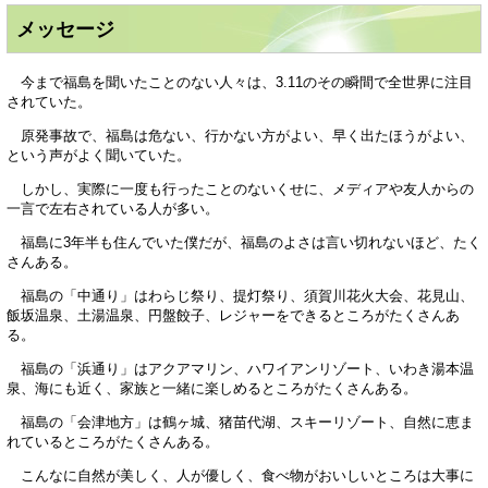
メッセージ
今まで福島を聞いたことのない人々は、3.11のその瞬間で全世界に注目
されていた。
原発事故で、福島は危ない、行かない方がよい、早く出たほうがよい、
という声がよく聞いていた。
しかし、実際に一度も行ったことのないくせに、メディアや友人からの
一言で左右されている人が多い。
福島に3年半も住んでいた僕だが、福島のよさは言い切れないほど、たく
さんある。
福島の「中通り」はわらじ祭り、提灯祭り、須賀川花火大会、花見山、
飯坂温泉、土湯温泉、円盤餃子、レジャーをできるところがたくさんあ
る。
福島の「浜通り」はアクアマリン、ハワイアンリゾート、いわき湯本温
泉、海にも近く、家族と一緒に楽しめるところがたくさんある。
福島の「会津地方」は鶴ヶ城、猪苗代湖、スキーリゾート、自然に恵ま
れているところがたくさんある。
こんなに自然が美しく、人が優しく、食べ物がおいしいところは大事に