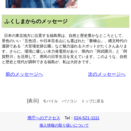
ふくしまからのメッセージ
日本の東北地方に位置する福島県は、自然と歴史豊かなところとして、
景色のいい「五色沼」や日本百名山にも選ばれた「磐梯山」、縄文時代の
遺跡である「大安場史跡公園」など魅力溢れるスポットがたくさんありま
す。さらに、環境に優しい水力発電所があり、県内の「阿武隈川」と「阿
賀野川」を活用して、県民の日常生活を支えています。このような、自然
と歴史と現代が調和できる福島が、私は大好きです。
前のメッセージヘ
次のメッセージへ
[表示]
モバイル
パソコン
トップに戻る
県庁へのアクセス
Tel：
024-521-1111
個人情報の取り扱いについて