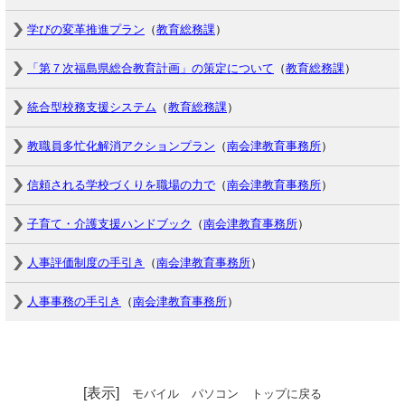
学びの変革推進プラン
（
教育総務課
）
「第７次福島県総合教育計画」の策定について
（
教育総務課
）
統合型校務支援システム
（
教育総務課
）
教職員多忙化解消アクションプラン
（
南会津教育事務所
）
信頼される学校づくりを職場の力で
（
南会津教育事務所
）
子育て・介護支援ハンドブック
（
南会津教育事務所
）
人事評価制度の手引き
（
南会津教育事務所
）
人事事務の手引き
（
南会津教育事務所
）
[表示]
モバイル
パソコン
トップに戻る