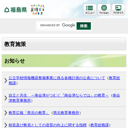
福島県
教育施策
お知らせ
公立学校情報機器整備事業に係る各種計画の公表について
（
教育総
務課
）
自立と共生 ～南会津がつむぐ『南会津ならでは』の教育～
（
南会
津教育事務所
）
教育広報「県北の教育」
（
県北教育事務所
）
校長及び教員としての資質の向上に関する指標
（
教育総務課
）