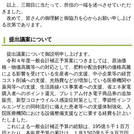
以上、三期目に当たって、所信の一端を述べさせていただ
きました。
改めて、皆さんの御理解と御協力を心からお願い申し上げ
る次第であります。
提出議案について
提出議案について御説明申し上げます。
令和４年度一般会計補正予算案につきましては、原油価
格・物価高騰等への対応として、肥料や配合飼料の価格高騰
による影響を受けている生産者への支援、中小企業等の経営
コスト削減への支援、光熱費などが増加している医療機関や
薬局等への支援、生活路線バス事業者への支援、省エネ家電
購入者へのポイント還元、プレミアム付き電子商品券の追加
販売、新型コロナウイルス感染症対策として、季節性インフ
ルエンザとの同時流行に備えた患者等への支援体制強化、入
院医療機関における設備整備支援などに要する経費を計上い
たしました。
これによる一般会計補正予算の総額は、195億５千１百万
円となり、本年度予算の累計は、１兆3,507億５千９百万円