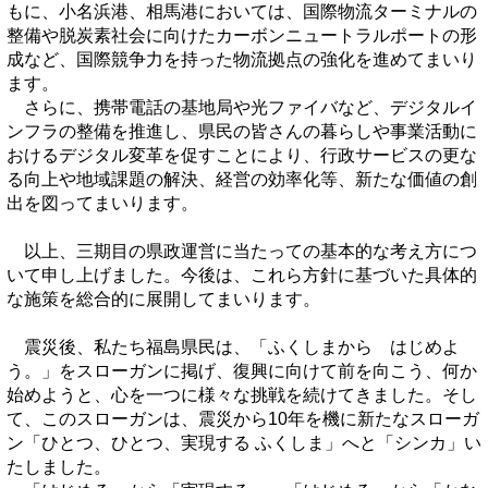
もに、小名浜港、相馬港においては、国際物流ターミナルの
整備や脱炭素社会に向けたカーボンニュートラルポートの形
成など、国際競争力を持った物流拠点の強化を進めてまいり
ます。
さらに、携帯電話の基地局や光ファイバなど、デジタルイ
ンフラの整備を推進し、県民の皆さんの暮らしや事業活動に
おけるデジタル変革を促すことにより、行政サービスの更な
る向上や地域課題の解決、経営の効率化等、新たな価値の創
出を図ってまいります。
以上、三期目の県政運営に当たっての基本的な考え方につ
いて申し上げました。今後は、これら方針に基づいた具体的
な施策を総合的に展開してまいります。
震災後、私たち福島県民は、「ふくしまから はじめよ
う。」をスローガンに掲げ、復興に向けて前を向こう、何か
始めようと、心を一つに様々な挑戦を続けてきました。そし
て、このスローガンは、震災から10年を機に新たなスローガ
ン「ひとつ、ひとつ、実現する ふくしま」へと「シンカ」い
たしました。