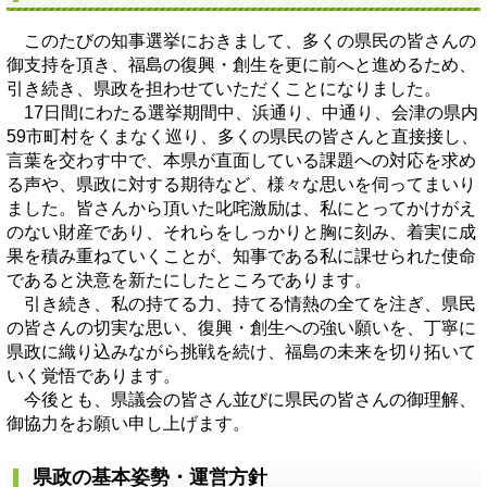
このたびの知事選挙におきまして、多くの県民の皆さんの
御支持を頂き、福島の復興・創生を更に前へと進めるため、
引き続き、県政を担わせていただくことになりました。
17日間にわたる選挙期間中、浜通り、中通り、会津の県内
59市町村をくまなく巡り、多くの県民の皆さんと直接接し、
言葉を交わす中で、本県が直面している課題への対応を求め
る声や、県政に対する期待など、様々な思いを伺ってまいり
ました。皆さんから頂いた叱咤激励は、私にとってかけがえ
のない財産であり、それらをしっかりと胸に刻み、着実に成
果を積み重ねていくことが、知事である私に課せられた使命
であると決意を新たにしたところであります。
引き続き、私の持てる力、持てる情熱の全てを注ぎ、県民
の皆さんの切実な思い、復興・創生への強い願いを、丁寧に
県政に織り込みながら挑戦を続け、福島の未来を切り拓いて
いく覚悟であります。
今後とも、県議会の皆さん並びに県民の皆さんの御理解、
御協力をお願い申し上げます。
県政の基本姿勢・運営方針