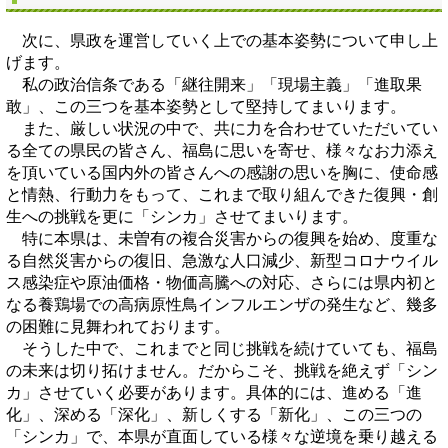
次に、県政を運営していく上での基本姿勢について申し上
げます。
私の政治信条である「継往開来」「現場主義」「進取果
敢」、この三つを基本姿勢として堅持してまいります。
また、厳しい状況の中で、共に力を合わせていただいてい
る全ての県民の皆さん、福島に思いを寄せ、様々なお力添え
を頂いている国内外の皆さんへの感謝の思いを胸に、使命感
と情熱、行動力をもって、これまで取り組んできた復興・創
生への挑戦を更に「シンカ」させてまいります。
特に本県は、未曽有の複合災害からの復興を始め、度重な
る自然災害からの復旧、急激な人口減少、新型コロナウイル
ス感染症や原油価格・物価高騰への対応、さらには県内初と
なる養鶏場での高病原性鳥インフルエンザの発生など、幾多
の困難に見舞われております。
そうした中で、これまでと同じ挑戦を続けていても、福島
の未来は切り拓けません。だからこそ、挑戦を絶えず「シン
カ」させていく必要があります。具体的には、進める「進
化」、深める「深化」、新しくする「新化」、この三つの
「シンカ」で、本県が直面している様々な逆境を乗り越える