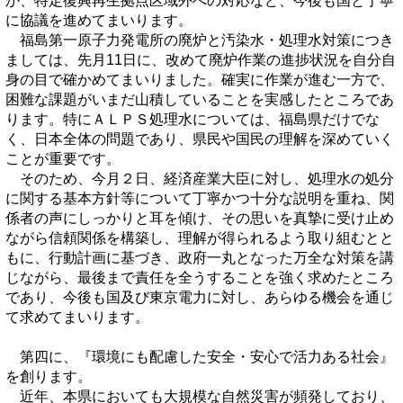
か、特定復興再生拠点区域外への対応など、今後も国と丁寧
に協議を進めてまいります。
福島第一原子力発電所の廃炉と汚染水・処理水対策につき
ましては、先月11日に、改めて廃炉作業の進捗状況を自分自
身の目で確かめてまいりました。確実に作業が進む一方で、
困難な課題がいまだ山積していることを実感したところであ
ります。特にＡＬＰＳ処理水については、福島県だけでな
く、日本全体の問題であり、県民や国民の理解を深めていく
ことが重要です。
そのため、今月２日、経済産業大臣に対し、処理水の処分
に関する基本方針等について丁寧かつ十分な説明を重ね、関
係者の声にしっかりと耳を傾け、その思いを真摯に受け止め
ながら信頼関係を構築し、理解が得られるよう取り組むとと
もに、行動計画に基づき、政府一丸となった万全な対策を講
じながら、最後まで責任を全うすることを強く求めたところ
であり、今後も国及び東京電力に対し、あらゆる機会を通じ
て求めてまいります。
第四に、『環境にも配慮した安全・安心で活力ある社会』
を創ります。
近年、本県においても大規模な自然災害が頻発しており、