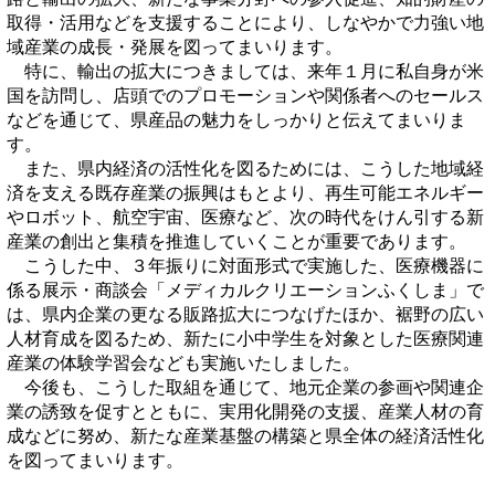
取得・活用などを支援することにより、しなやかで力強い地
域産業の成長・発展を図ってまいります。
特に、輸出の拡大につきましては、来年１月に私自身が米
国を訪問し、店頭でのプロモーションや関係者へのセールス
などを通じて、県産品の魅力をしっかりと伝えてまいりま
す。
また、県内経済の活性化を図るためには、こうした地域経
済を支える既存産業の振興はもとより、再生可能エネルギー
やロボット、航空宇宙、医療など、次の時代をけん引する新
産業の創出と集積を推進していくことが重要であります。
こうした中、３年振りに対面形式で実施した、医療機器に
係る展示・商談会「メディカルクリエーションふくしま」で
は、県内企業の更なる販路拡大につなげたほか、裾野の広い
人材育成を図るため、新たに小中学生を対象とした医療関連
産業の体験学習会なども実施いたしました。
今後も、こうした取組を通じて、地元企業の参画や関連企
業の誘致を促すとともに、実用化開発の支援、産業人材の育
成などに努め、新たな産業基盤の構築と県全体の経済活性化
を図ってまいります。