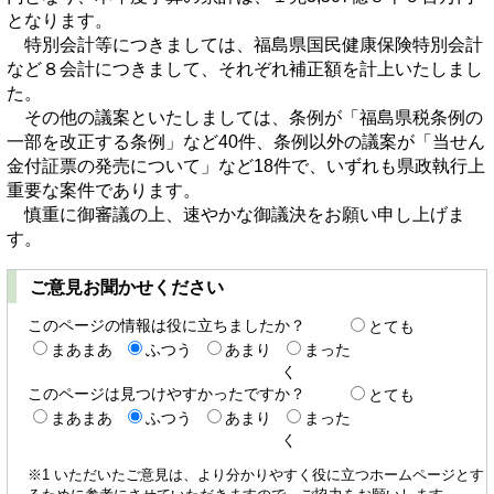
となります。
特別会計等につきましては、福島県国民健康保険特別会計
など８会計につきまして、それぞれ補正額を計上いたしまし
た。
その他の議案といたしましては、条例が「福島県税条例の
一部を改正する条例」など40件、条例以外の議案が「当せん
金付証票の発売について」など18件で、いずれも県政執行上
重要な案件であります。
慎重に御審議の上、速やかな御議決をお願い申し上げま
す。
ご意見お聞かせください
このページの情報は役に立ちましたか？
とても
まあまあ
ふつう
あまり
まった
く
このページは見つけやすかったですか？
とても
まあまあ
ふつう
あまり
まった
く
※1 いただいたご意見は、より分かりやすく役に立つホームページとす