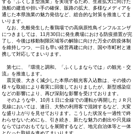
する「ふくしま型漁業」を実現するため、生産拡大に向けた
漁船の建造や担い手の確保、販路の拡大、多様なメディアを
通じた本県漁業の魅力発信など、総合的な対策を推進してま
いります。
なお、先般発生した養鶏場での高病原性鳥インフルエンザ
につきましては、11月30日に発生農場における防疫措置が完
了し、今後は移動制限区域等の解除に向けた万全の防疫体制
を維持しつつ、一日も早い経営再建に向け、国や市町村と連
携して対応してまいります。
第七に、『環境と調和。「ふくしまならでは」の観光・交
流』を推進します。
震災後、大きく減少した本県の観光客入込数は、その後の
様々な取組により着実に回復しておりましたが、新型感染症
などの影響により、再び深刻な影響を受けております。
そのような中、10月１日に全線での運転が再開したＪＲ只
見線においては、連日、大勢の利用客で混雑するなど、大変
な盛り上がりを見せております。こうした状況を一過性で終
わらせないためにも、引き続き、新たな魅力の創出や只見線
ならではのおもてなしを展開するなど、地元自治体等と一体
となった取組を進めてまいります。