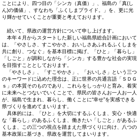
ことにより、四つ目の「シンカ（真価）」、福島の「真(し
ん)の価値」、すなわち「ふくしまプライド。」を、更に光
り輝かせていくことが重要と考えております。
続いて、県政の運営方針について申し上げます。
本年４月からスタートした新しい福島県総合計画において
は、「やさしさ、すこやかさ、おいしさあふれるふくしまを
共に創り、つなぐ」を基本目標に掲げ、「ひと」「暮らし」
「しごと」が調和しながら「シンカ」する豊かな社会の実現
を目指すこととしております。
「やさしさ」、「すこやかさ」、「おいしさ」という三つ
のキーワードに込めた理念は、正に世界の共通言語「ＳＤＧ
ｓ」の本質そのものであり、これらをしっかりと育み、着実
に未来へとつないでいくことで、県民の皆さんお一人お一人
が、福島で生まれ、暮らし、働くことに“幸せ”を実感できる
県づくりを進めてまいります。
具体的には、「ひと」を大切にするふくしま、安心・快適
な「暮らし」のあるふくしま、働きたい「しごと」があるふ
くしま、この三つの視点を踏まえた県づくりに向け、八つの
基本政策に基づき、県政を運営してまいります。