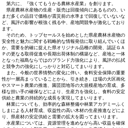
第六に、『強くてもうかる農林水産業』を創ります。
県産農林水産物の生産・販売は回復傾向にあるものの、い
まだ多くの品目で価格が震災前の水準まで回復していないな
ど、風評の影響が根強く残る中、産地間競争が激化しており
ます。
そのため、トップセールスを始めとした県産農林水産物の
安全性と魅力に関する戦略的な情報発信に取り組んでいくほ
か、需要を的確に捉えた県オリジナル品種の開発、認証ＧＡ
Ｐの更なる取得促進や長期出荷体制の構築など、産地と一体
となった福島ならではのブランド力強化により、風評の払拭
と競争力の強化にしっかりと対応してまいります。
また、今般の世界情勢の変化に伴い、食料安全保障の重要
性が一層高まっていることから、引き続き、ほ場の大区画化
やスマート農業の推進、園芸団地等の大規模産地の育成、多
様な担い手の確保などにより、生産力を強化し、食料の安定
供給と農業の持続的な成長を実現してまいります。
林業についても、効率的な森林整備や林業アカデミーふく
しまによる人材育成、収益性の高い木材の生産推進などによ
り、県産材の安定供給と需要の拡大を図ってまいります。
水産業については、資源管理を進めながら高い収益を確保