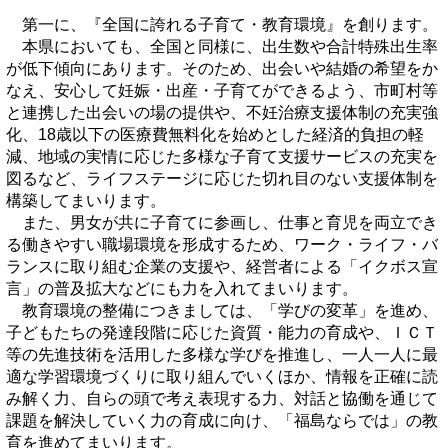
第一に、『全国に誇れる子育て・教育環境』を創ります。
本県においても、全国と同様に、出生数や合計特殊出生率
が低下傾向にあります。そのため、出会いや結婚の希望をか
なえ、安心して妊娠・出産・子育てができるよう、市町村等
と連携した出会いの場の提供や、不妊治療支援体制の充実強
化、18歳以下の医療費無料化を始めとした経済的負担の軽
減、地域の実情に応じた多様な子育て支援サービスの充実を
図るなど、ライフステージに応じた切れ目のない支援体制を
構築してまいります。
また、男女が共に子育てに参画し、仕事と育児を両立でき
る働きやすい職場環境を形成するため、ワーク・ライフ・バ
ランスに取り組む企業の支援や、経営者による「イクボス宣
言」の普及拡大などにも力を入れてまいります。
教育環境の整備につきましては、「学びの変革」を進め、
子どもたちの発達段階に応じた資質・能力の育成や、ＩＣＴ
等の先進技術を活用した多様な学びを推進し、一人一人に最
適な学習環境づくりに取り組んでいくほか、情報を正確に読
み解く力、自らの頭で考え表現する力、対話と協働を通じて
課題を解決していく力の育成に向け、「福島ならでは」の教
育を進めてまいります。