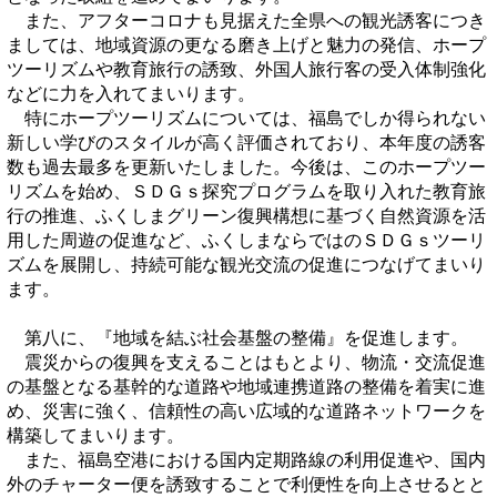
また、アフターコロナも見据えた全県への観光誘客につき
ましては、地域資源の更なる磨き上げと魅力の発信、ホープ
ツーリズムや教育旅行の誘致、外国人旅行客の受入体制強化
などに力を入れてまいります。
特にホープツーリズムについては、福島でしか得られない
新しい学びのスタイルが高く評価されており、本年度の誘客
数も過去最多を更新いたしました。今後は、このホープツー
リズムを始め、ＳＤＧｓ探究プログラムを取り入れた教育旅
行の推進、ふくしまグリーン復興構想に基づく自然資源を活
用した周遊の促進など、ふくしまならではのＳＤＧｓツーリ
ズムを展開し、持続可能な観光交流の促進につなげてまいり
ます。
第八に、『地域を結ぶ社会基盤の整備』を促進します。
震災からの復興を支えることはもとより、物流・交流促進
の基盤となる基幹的な道路や地域連携道路の整備を着実に進
め、災害に強く、信頼性の高い広域的な道路ネットワークを
構築してまいります。
また、福島空港における国内定期路線の利用促進や、国内
外のチャーター便を誘致することで利便性を向上させるとと