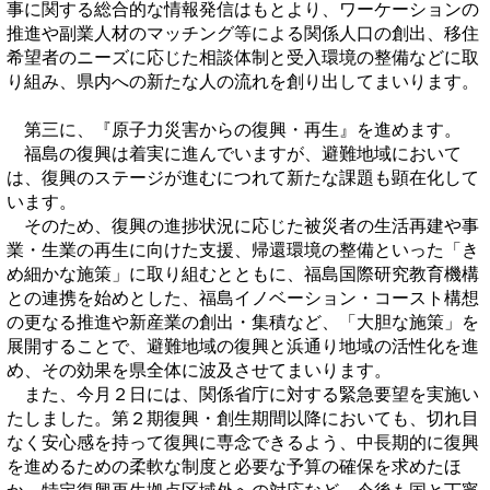
事に関する総合的な情報発信はもとより、ワーケーションの
推進や副業人材のマッチング等による関係人口の創出、移住
希望者のニーズに応じた相談体制と受入環境の整備などに取
り組み、県内への新たな人の流れを創り出してまいります。
第三に、『原子力災害からの復興・再生』を進めます。
福島の復興は着実に進んでいますが、避難地域において
は、復興のステージが進むにつれて新たな課題も顕在化して
います。
そのため、復興の進捗状況に応じた被災者の生活再建や事
業・生業の再生に向けた支援、帰還環境の整備といった「き
め細かな施策」に取り組むとともに、福島国際研究教育機構
との連携を始めとした、福島イノベーション・コースト構想
の更なる推進や新産業の創出・集積など、「大胆な施策」を
展開することで、避難地域の復興と浜通り地域の活性化を進
め、その効果を県全体に波及させてまいります。
また、今月２日には、関係省庁に対する緊急要望を実施い
たしました。第２期復興・創生期間以降においても、切れ目
なく安心感を持って復興に専念できるよう、中長期的に復興
を進めるための柔軟な制度と必要な予算の確保を求めたほ