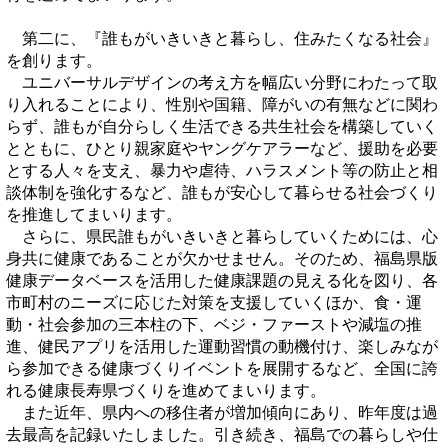
第二に、『誰もがいきいきと暮らし、住みたくなる社会』
を創ります。
ユニバーサルデザインの考え方を幅広い分野にわたって取
り入れることにより、性別や国籍、障がいの有無などに関わ
らず、誰もが自分らしく生活できる共生社会を構築していく
とともに、ひとり親家庭やヤングケアラーなど、援助を必要
とする人々を支え、暴力や虐待、ハラスメント等の防止と相
談体制を強化するなど、誰もが安心して暮らせる社会づくり
を推進してまいります。
さらに、県民誰もがいきいきと暮らしていくためには、心
身共に健康であることが欠かせません。そのため、福島県版
健康データベースを活用した健康課題の見える化を図り、各
市町村のニーズに応じた対策を支援していくほか、食・運
動・社会参加の三本柱の下、ベジ・ファーストや減塩の推
進、健民アプリを活用した運動習慣の動機付け、楽しみなが
ら参加できる健康づくりイベントを展開するなど、全国に誇
れる健康長寿県づくりを進めてまいります。
また近年、県内への移住者が増加傾向にあり、昨年度は過
去最高を記録いたしました。引き続き、福島での暮らしや仕