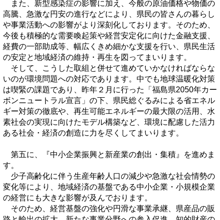
また、新型感染症の影響に加え、今般の原油価格や物価の
高騰、急激な円安の進行などにより、県民の皆さんの暮らし
や事業活動への影響がより深刻化しております。そのため、
今後も積極的な需要喚起策や経営安定化に向けた金融支援、
経費の一部助成等、幅広くきめ細かな支援を行い、県民生活
の安定と地域経済の維持・再生を図ってまいります。
そして、こうした取組と併せて進めていかなければならな
いのが環境問題への対応であります。中でも地球温暖化対策
は喫緊の課題であり、昨年２月に行った「福島県2050年カー
ボンニュートラル宣言」の下、県民総ぐるみによる省エネル
ギー対策の徹底や、再生可能エネルギーの最大限の活用、水
素社会の実現に向けたモデル構築など、環境に配慮した活力
ある社会・経済の創造に力を尽くしてまいります。
第五に、『中小企業振興と新産業の創出・集積』を進めま
す。
少子高齢化に伴う生産年齢人口の減少や急激な社会情勢の
変化等により、地域経済の基盤である中小企業・小規模企業
の経営にも大きな影響が及んでおります。
そのため、経営基盤の強化や円滑な事業承継、県産品の販
路と輸出の拡大、新たな事業分野への参入促進、知的財産の