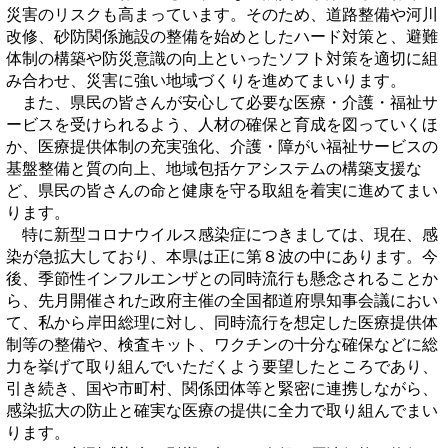
災害のリスクも高まっています。そのため、道路整備や河川
改修、砂防関係施設の整備を始めとしたハード対策と、避難
体制の構築や防災意識の向上といったソフト対策を適切に組
み合わせ、災害に強い地域づくりを進めてまいります。
また、県民の皆さんが安心して必要な医療・介護・福祉サ
ービスを受けられるよう、人材の確保と育成を図っていくほ
か、医療提供体制の充実強化、介護・障がい福祉サービスの
基盤整備と質の向上、地域包括ケアシステムの構築支援な
ど、県民の皆さんの命と健康を守る取組を着実に進めてまい
ります。
特に新型コロナウイルス感染症につきましては、現在、感
染が急拡大しており、本県は正に第８波の中にあります。今
後、季節性インフルエンザとの同時流行も懸念されることか
ら、先月開催された政府主催の全国都道府県知事会議におい
て、私から岸田総理に対し、同時流行を想定した医療提供体
制等の整備や、検査キット、ワクチンの十分な確保などに総
力を挙げて取り組んでいただくよう要望したところであり、
引き続き、国や市町村、関係団体等と緊密に連携しながら、
感染拡大の防止と確実な医療の提供に全力で取り組んでまい
ります。