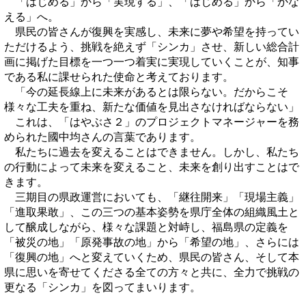
「はじめる」から「実現する」、「はじめる」から「かな
える」へ。
県民の皆さんが復興を実感し、未来に夢や希望を持ってい
ただけるよう、挑戦を絶えず「シンカ」させ、新しい総合計
画に掲げた目標を一つ一つ着実に実現していくことが、知事
である私に課せられた使命と考えております。
「今の延長線上に未来があるとは限らない。だからこそ
様々な工夫を重ね、新たな価値を見出さなければならない」
これは、「はやぶさ２」のプロジェクトマネージャーを務
められた國中均さんの言葉であります。
私たちに過去を変えることはできません。しかし、私たち
の行動によって未来を変えること、未来を創り出すことはで
きます。
三期目の県政運営においても、「継往開来」「現場主義」
「進取果敢」、この三つの基本姿勢を県庁全体の組織風土と
して醸成しながら、様々な課題と対峙し、福島県の定義を
「被災の地」「原発事故の地」から「希望の地」、さらには
「復興の地」へと変えていくため、県民の皆さん、そして本
県に思いを寄せてくださる全ての方々と共に、全力で挑戦の
更なる「シンカ」を図ってまいります。