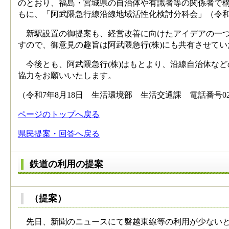
のとおり、福島・宮城県の自治体や有識者等の関係者で構
もに、「阿武隈急行線沿線地域活性化検討分科会」（令和
新駅設置の御提案も、経営改善に向けたアイデアの一つ
すので、御意見の趣旨は阿武隈急行(株)にも共有させて
今後とも、阿武隈急行(株)はもとより、沿線自治体な
協力をお願いいたします。
（令和7年8月18日 生活環境部 生活交通課 電話番号024-5
ページのトップへ戻る
県民提案・回答へ戻る
鉄道の利用の提案
（提案）
先日、新聞のニュースにて磐越東線等の利用が少ないと