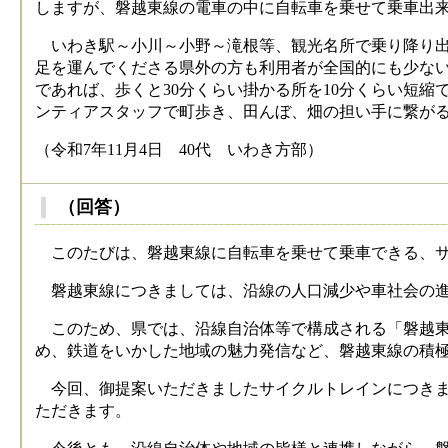
しますが、磐越東線の電車の中に自転車を乗せて乗車出
いわき駅～小川～小野～滝根等、観光名所で乗り降り出
足を運んでくださる県外の方も利用者が全国的にも少な
であれば、歩くと30分くらい掛かる所を10分くらい短
ンティアスタッフで町歩き、田んぼ、畑の担い手に繋が
（令和7年11月4日 40代 いわき方部）
（回答）
このたびは、磐越東線に自転車を乗せて乗車できる、サ
磐越東線につきましては、沿線の人口減少や車社会の進
このため、県では、沿線自治体等で構成される「磐越東
め、鉄道をいかした地域の魅力発信など、磐越東線の積
今回、御提案いただきましたサイクルトレインにつきま
ただきます。