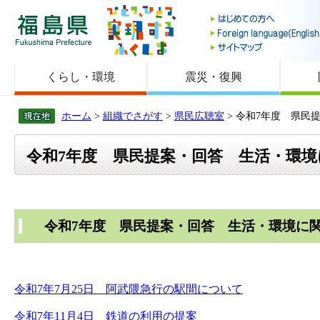
福島県
くらし・環境
震災・復興
ホーム
>
組織でさがす
>
県民広聴室
> 令和7年度 県民
令和7年度 県民提案・回答 生活・環
令和7年度 県民提案・回答 生活・環境
令和7年7月25日 阿武隈急行の駅間について
令和7年11月4日 鉄道の利用の提案