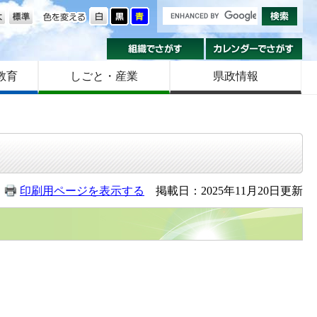
の大きさ
色を変える
組織でさがす
カ
教育
しごと・産業
県政情報
印刷用ページを表示する
掲載日：2025年11月20日更新