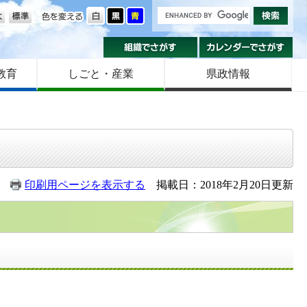
の大きさ
色を変える
組織でさがす
カ
教育
しごと・産業
県政情報
印刷用ページを表示する
掲載日：2018年2月20日更新