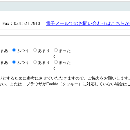
Fax：024-521-7910
電子メールでのお問い合わせはこちらか
まあ
ふつう
あまり
まった
く
まあ
ふつう
あまり
まった
く
ージとするために参考にさせていただきますので、ご協力をお願いします
いない、または、ブラウザがCookie（クッキー）に対応していない場合