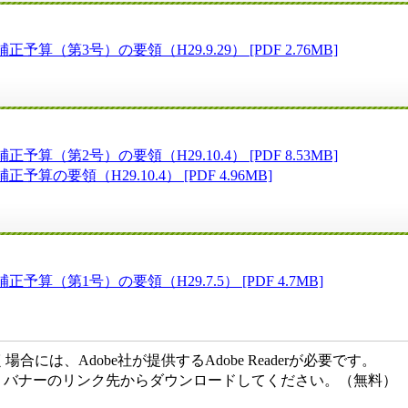
第3号）の要領（H29.9.29） [PDF 2.76MB]
第2号）の要領（H29.10.4） [PDF 8.53MB]
要領（H29.10.4） [PDF 4.96MB]
第1号）の要領（H29.7.5） [PDF 4.7MB]
には、Adobe社が提供するAdobe Readerが必要です。
ない方は、バナーのリンク先からダウンロードしてください。（無料）