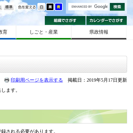
の大きさ
色を変える
組織でさがす
カ
教育
しごと・産業
県政情報
印刷用ページを表示する
掲載日：2019年5月17日更新
集します。
登録される必要があります。