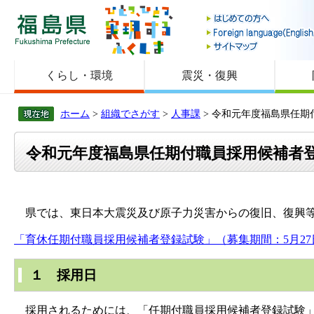
福島県
くらし・環境
震災・復興
ホーム
>
組織でさがす
>
人事課
> 令和元年度福島県任
令和元年度福島県任期付職員採用候補者
県では、東日本大震災及び原子力災害からの復旧、復興等
「育休任期付職員採用候補者登録試験」（募集期間：5月27
１ 採用日
採用されるためには、「任期付職員採用候補者登録試験」