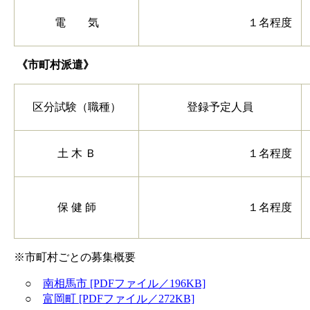
電 気
１名程度
《
市町村派遣
》
区分試験（職種）
登録予定人員
土 木 Ｂ
１名程度
保 健 師
１名程度
※市町村ごとの募集概要
○
南相馬市 [PDFファイル／196KB]
○
富岡町 [PDFファイル／272KB]