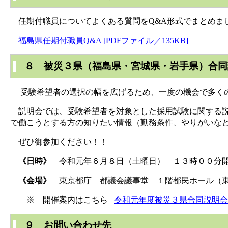
任期付職員についてよくある質問をQ&A形式でまとめま
福島県任期付職員Q&A [PDFファイル／135KB]
８ 被災３県（福島県・宮城県・岩手県）合同
受験希望者の選択の幅を広げるため、一度の機会で多くの
説明会では、受験希望者を対象とした採用試験に関する説
で働こうとする方の知りたい情報（勤務条件、やりがいな
ぜひ御参加ください！！
《日時》
令和元年６月８日（土曜日） １３時００分
《会場》
東京都庁 都議会議事堂 １階都民ホール（
※ 開催案内はこちら
令和元年度被災３県合同説明会開催
９ お問い合わせ先