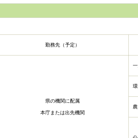
勤務先（予定）
一
環
県の機関に配属
農
本庁または出先機関
公