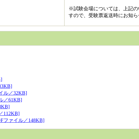
※試験会場については、上記の
すので、受験票返送時にお知ら
]
KB]
ル／32KB]
／61KB]
KB]
12KB]
ファイル／148KB]