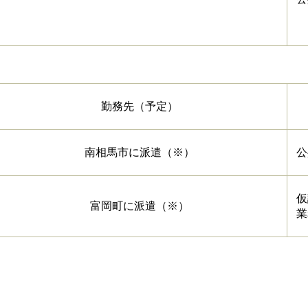
勤務先（予定）
南相馬市に派遣（※）
公
仮
富岡町に派遣（※）
業