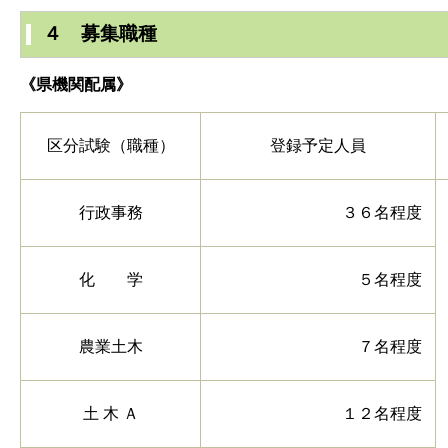
４ 募集職種
《県機関配属》
区分試験（職種）
登録予定人員
行政事務
３６名程度
化 学
５名程度
農業土木
７名程度
土 木 Ａ
１２名程度