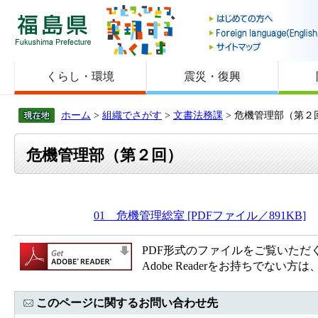
福島県
くらし・環境
震災・復興
ホーム
>
組織でさがす
>
文書法務課
> 危機管理部（第２
危機管理部（第２回）
01 危機管理総室 [PDFファイル／891KB]
PDF形式のファイルをご覧いただく場合
Adobe Readerをお持ちで
このページに関するお問い合わせ先