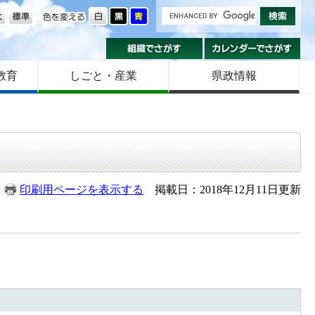
の大きさ
色を変える
組織でさがす
カ
教育
しごと・産業
県政情報
印刷用ページを表示する
掲載日：2018年12月11日更新