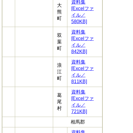
資料集
大
[Excelファ
熊
イル／
町
580KB]
資料集
双
[Excelファ
葉
イル／
町
842KB]
資料集
浪
[Excelファ
江
イル／
町
811KB]
資料集
葛
[Excelファ
尾
イル／
村
721KB]
相馬郡
資料集