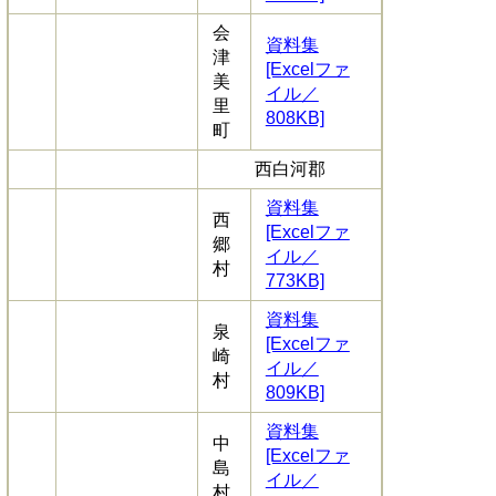
会
資料集
津
[Excelファ
美
イル／
里
808KB]
町
西白河郡
資料集
西
[Excelファ
郷
イル／
村
773KB]
資料集
泉
[Excelファ
崎
イル／
村
809KB]
資料集
中
[Excelファ
島
イル／
村