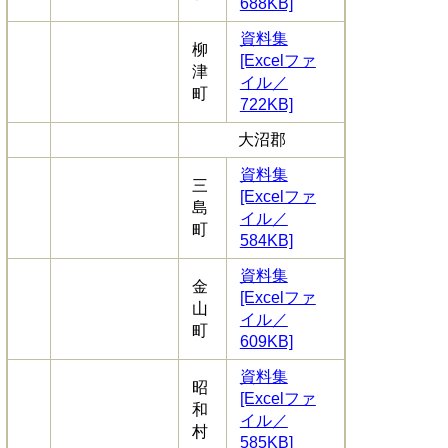
688KB]
資料集
柳
[Excelファ
津
イル／
町
722KB]
大沼郡
資料集
三
[Excelファ
島
イル／
町
584KB]
資料集
金
[Excelファ
山
イル／
町
609KB]
資料集
昭
[Excelファ
和
イル／
村
585KB]