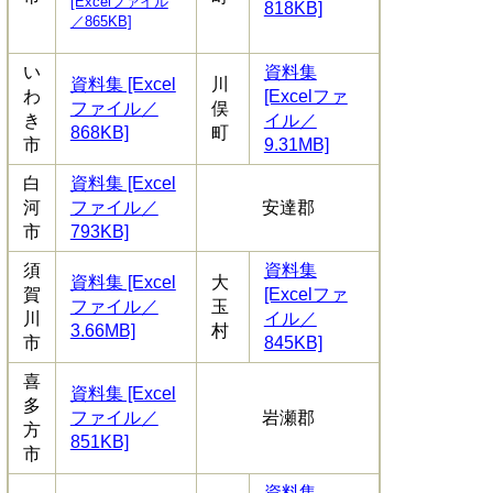
[Excelファイル
818KB]
／865KB]
い
資料集
資料集 [Excel
川
わ
[Excelファ
ファイル／
俣
き
イル／
868KB]
町
市
9.31MB]
白
資料集 [Excel
河
ファイル／
安達郡
市
793KB]
須
資料集
資料集 [Excel
大
賀
[Excelファ
ファイル／
玉
川
イル／
3.66MB]
村
市
845KB]
喜
資料集 [Excel
多
ファイル／
岩瀬郡
方
851KB]
市
資料集