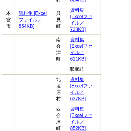
資料集
本
資料集 [Excel
只
[Excelファ
宮
ファイル／
見
イル／
市
854KB]
町
738KB]
南
資料集
会
[Excelファ
津
イル／
町
611KB]
耶麻郡
北
資料集
塩
[Excelファ
原
イル／
村
637KB]
西
資料集
会
[Excelファ
津
イル／
町
852KB]