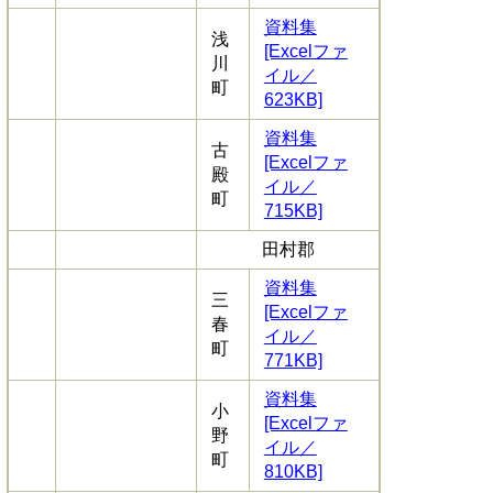
資料集
浅
[Excelファ
川
イル／
町
623KB]
資料集
古
[Excelファ
殿
イル／
町
715KB]
田村郡
資料集
三
[Excelファ
春
イル／
町
771KB]
資料集
小
[Excelファ
野
イル／
町
810KB]