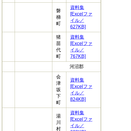
資料集
磐
[Excelファ
梯
イル／
町
627KB]
猪
資料集
苗
[Excelファ
代
イル／
町
767KB]
河沼郡
会
資料集
津
[Excelファ
坂
イル／
下
824KB]
町
資料集
湯
[Excelファ
川
イル／
村