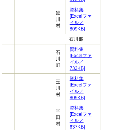
資料集
鮫
[Excelファ
川
イル／
村
809KB]
石川郡
資料集
石
[Excelファ
川
イル／
町
733KB]
資料集
玉
[Excelファ
川
イル／
村
809KB]
資料集
平
[Excelファ
田
イル／
村
637KB]