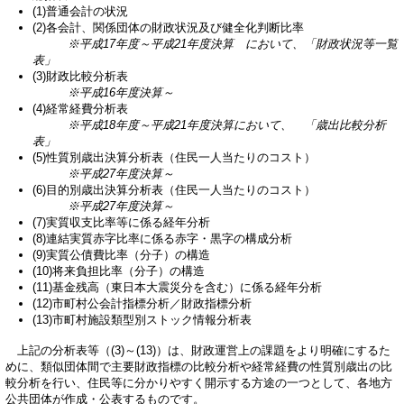
(1)普通会計の状況
(2)各会計、関係団体の財政状況及び健全化判断比率
※平成17年度～平成21年度決算 において、「財政状況等一覧
表」
(3)財政比較分析表
※平成16年度決算～
(4)経常経費分析表
※平成18年度～平成21年度決算において、 「歳出比較分析
表」
(5)性質別歳出決算分析表（住民一人当たりのコスト）
※平成27年度決算～
(6)目的別歳出決算分析表（住民一人当たりのコスト）
※平成27年度決算～
(7)実質収支比率等に係る経年分析
(8)連結実質赤字比率に係る赤字・黒字の構成分析
(9)実質公債費比率（分子）の構造
(10)将来負担比率（分子）の構造
(11)基金残高（東日本大震災分を含む）に係る経年分析
(12)市町村公会計指標分析／財政指標分析
(13)市町村施設類型別ストック情報分析表
上記の分析表等（(3)～(13)）は、財政運営上の課題をより明確にするた
めに、類似団体間で主要財政指標の比較分析や経常経費の性質別歳出の比
較分析を行い、住民等に分かりやすく開示する方途の一つとして、各地方
公共団体が作成・公表するものです。