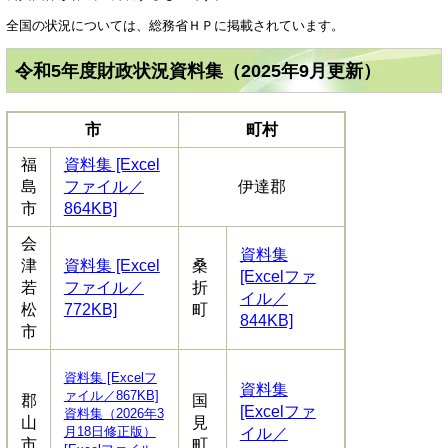
全国の状況については、総務省ＨＰに掲載されています。
令和5年度財政状況資料集（2025年9月更新）
市
町村
福
資料集 [Excel
島
ファイル／
伊達郡
市
864KB]
会
資料集
津
資料集 [Excel
桑
[Excelファ
若
ファイル／
折
イル／
松
772KB]
町
844KB]
市
資料集 [Excelフ
資料集
ァイル／867KB]
郡
国
[Excelファ
資料集（2026年3
山
見
月18日修正版）
イル／
市
町