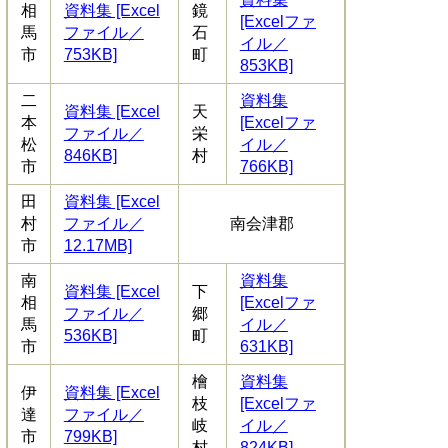
相
資料集 [Excel
鏡
[Excelファ
馬
ファイル／
石
イル／
市
753KB]
町
853KB]
二
資料集
資料集 [Excel
天
本
[Excelファ
ファイル／
栄
松
イル／
846KB]
村
市
766KB]
田
資料集 [Excel
村
ファイル／
南会津郡
市
12.17MB]
南
資料集
資料集 [Excel
下
相
[Excelファ
ファイル／
郷
馬
イル／
536KB]
町
市
631KB]
檜
資料集
伊
資料集 [Excel
枝
[Excelファ
達
ファイル／
岐
イル／
市
799KB]
村
824KB]