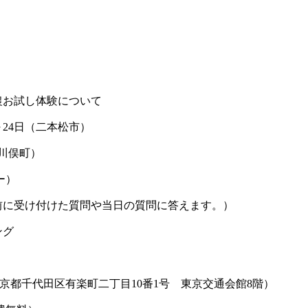
お試し体験について
日（二本松市）
俣町）
ー）
に受け付けた質問や当日の質問に答えます。）
ング
）
都千代田区有楽町二丁目10番1号 東京交通会館8階）