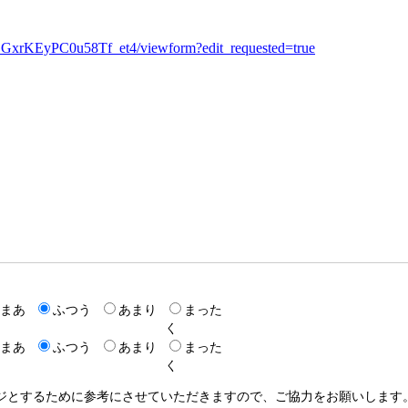
GxrKEyPC0u58Tf_et4/viewform?edit_requested=true
まあ
ふつう
あまり
まった
く
まあ
ふつう
あまり
まった
く
ージとするために参考にさせていただきますので、ご協力をお願いします