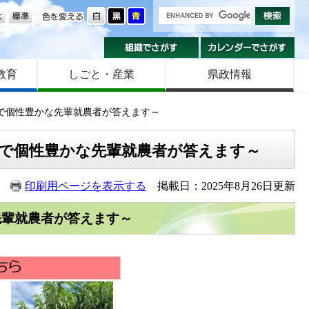
の大きさ
色を変える
組織でさがす
カ
教育
しごと・産業
県政情報
で個性豊かな先輩就農者が答えます～
で個性豊かな先輩就農者が答えます～
印刷用ページを表示する
掲載日：2025年8月26日更新
先輩就農者が答えます～